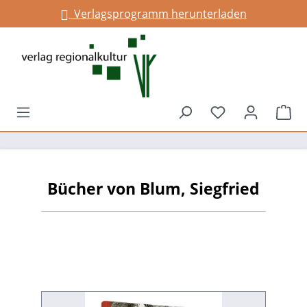
Verlagsprogramm herunterladen
alt springen
Du hast 0 Prod
War
Bücher von Blum, Siegfried