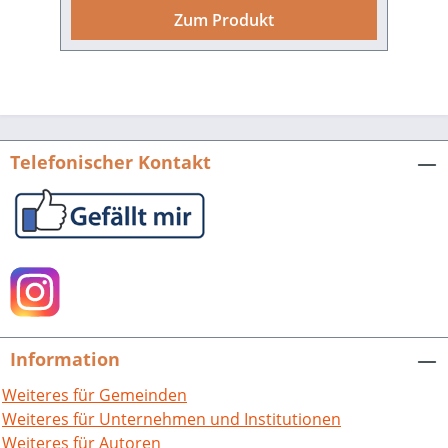
Tagungsthema „Bildungsgeschichte der
Zum Produkt
Pfalz“ schlagen einen weiten Bogen: von
der mittelalterlichen Geisteswelt des
Judentums über die
Bildungsinstitutionen (wie die
Universitäten, Akademien, Hochschulen
oder Schulen) oder die z.T.
Telefonischer Kontakt
grenzüberschreitenden Milieus
(beispielsweise der Arbeiterbildung) bis
hin zu aktuellen medialen
Bildungsformaten des SWR. Die
renommierten, einschlägig
ausgewiesenen Forscher fokussieren –
oft von einem die regionalen Grenzen
überschreitenden Horizont ausgehend –
Information
ihr Thema exemplarisch auf die
Regionalgeschichte. Weisheit und
Weiteres für Gemeinden
Wissenstransfer. Beiträge zur
Weiteres für Unternehmen und Institutionen
Bildungsgeschichte der Pfalz.Hrsg. von
Weiteres für Autoren