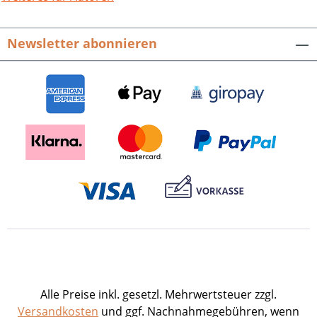
Ulrich A. Wien und Angelo Van Gorp.
Forschungen zur Pfälzischen
Newsletter abonnieren
Landesgeschichte. Beihefte zu den
Mitteilungen des Historischen Vereins
der Pfalz, Band 1.336 S. mit 34 Abb.,
fester Einband.ISBN 978-3-95505-111-2.
EUR 34,80.
Alle Preise inkl. gesetzl. Mehrwertsteuer zzgl.
Versandkosten
und ggf. Nachnahmegebühren, wenn