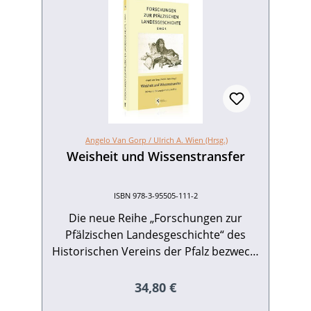
Angelo Van Gorp /
Ulrich A. Wien (Hrsg.)
Weisheit und Wissenstransfer
ISBN 978-3-95505-111-2
Die neue Reihe „Forschungen zur
Pfälzischen Landesgeschichte“ des
Historischen Vereins der Pfalz bezweckt
die Dokumentation der jährlichen
Forschungstagungen. Die hier
Regulärer Preis:
34,80 €
gesammelten Beiträge zum