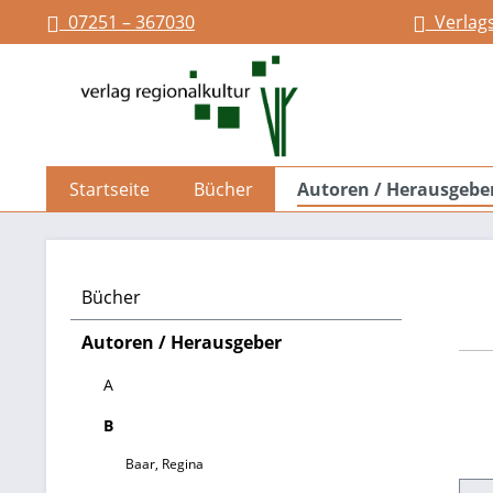
07251 – 367030
Verlag
springen
Zur Hauptnavigation springen
Startseite
Bücher
Autoren / Herausgebe
Bücher
Autoren / Herausgeber
A
B
Baar, Regina