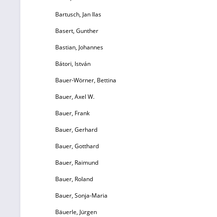
ei
Bartusch, Jan Ilas
D
Basert, Gunther
Bastian, Johannes
Kl
Bátori, István
Bauer-Wörner, Bettina
Bauer, Axel W.
P
Bauer, Frank
Bauer, Gerhard
K
Bauer, Gotthard
Bauer, Raimund
u
Bauer, Roland
Bauer, Sonja-Maria
1
Bäuerle, Jürgen