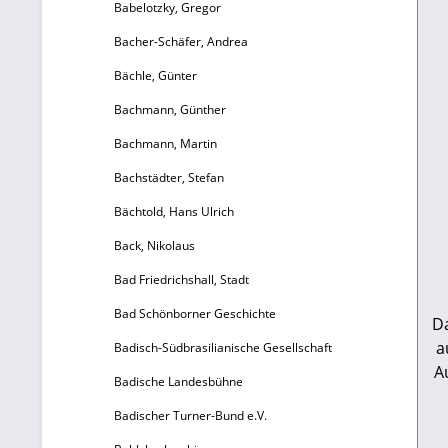
Babelotzky, Gregor
Bacher-Schäfer, Andrea
Bächle, Günter
Bachmann, Günther
Bachmann, Martin
Bachstädter, Stefan
Bächtold, Hans Ulrich
Back, Nikolaus
Bad Friedrichshall, Stadt
Bad Schönborner Geschichte
D
a
Badisch-Südbrasilianische Gesellschaft
A
Badische Landesbühne
i
Badischer Turner-Bund e.V.