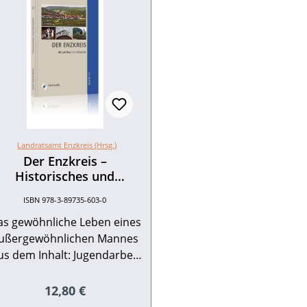
Landratsamt Enzkreis (Hrsg.)
Der Enzkreis –
Historisches und
Aktuelles. Jahrbuch 13.
ISBN 978-3-89735-603-0
as gewöhnliche Leben eines
ußergewöhnlichen Mannes
us dem Inhalt: Jugendarbeit
m Enzkreis: Junge Menschen
auf ihrem Lebensweg
Regulärer Preis:
12,80 €
unterstützen –