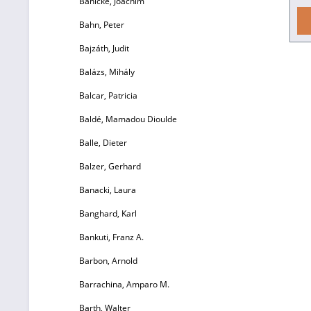
Bahlcke, Joachim
Bahn, Peter
m
18
Bajzáth, Judit
Balázs, Mihály
J
Balcar, Patricia
Baldé, Mamadou Dioulde
Balle, Dieter
Balzer, Gerhard
Banacki, Laura
un
Banghard, Karl
Bankuti, Franz A.
Barbon, Arnold
Barrachina, Amparo M.
Barth, Walter