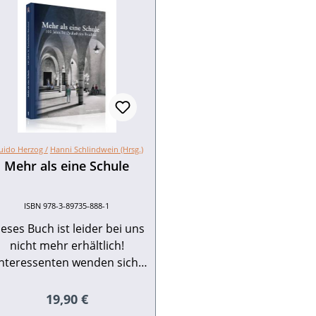
uido Herzog /
Hanni Schlindwein (Hrsg.)
Mehr als eine Schule
ISBN 978-3-89735-888-1
eses Buch ist leider bei uns
nicht mehr erhältlich!
Interessenten wenden sich
zum Kauf des Buches bitte
irekt an das St. Paulusheim
Regulärer Preis:
19,90 €
Bruchsal: St. Paulusheim