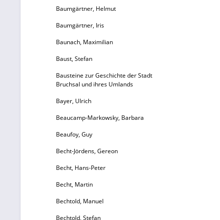
Baumgärtner, Helmut
Baumgärtner, Iris
Baunach, Maximilian
Baust, Stefan
Bausteine zur Geschichte der Stadt
Bruchsal und ihres Umlands
Bayer, Ulrich
Beaucamp-Markowsky, Barbara
Beaufoy, Guy
Becht-Jördens, Gereon
v
Becht, Hans-Peter
Becht, Martin
3
E
Bechtold, Manuel
Bechtold, Stefan