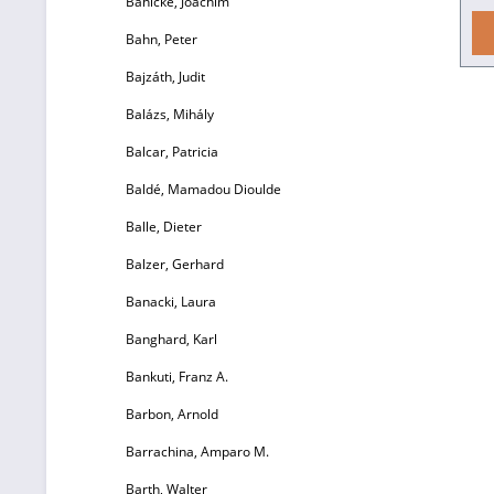
Bahlcke, Joachim
B
Bahn, Peter
Bajzáth, Judit
sc
Balázs, Mihály
i
Balcar, Patricia
Ni
Baldé, Mamadou Dioulde
i
Balle, Dieter
Balzer, Gerhard
W
Banacki, Laura
Banghard, Karl
Bankuti, Franz A.
Mi
Barbon, Arnold
Barrachina, Amparo M.
Barth, Walter