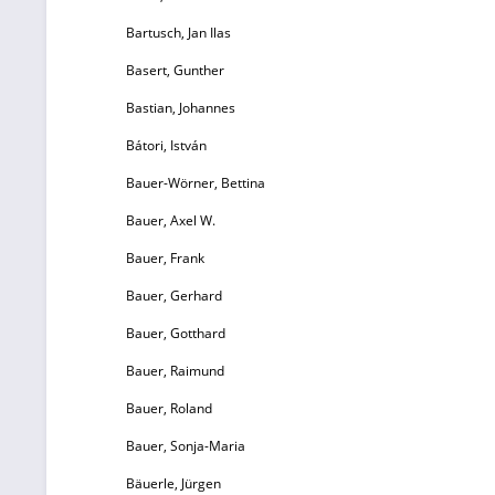
G
Bartusch, Jan Ilas
J
Basert, Gunther
Tr
Bastian, Johannes
b
Bátori, István
Bauer-Wörner, Bettina
G
Bauer, Axel W.
A
Bauer, Frank
E
Bauer, Gerhard
Bauer, Gotthard
Bauer, Raimund
Bauer, Roland
J
Bauer, Sonja-Maria
Bäuerle, Jürgen