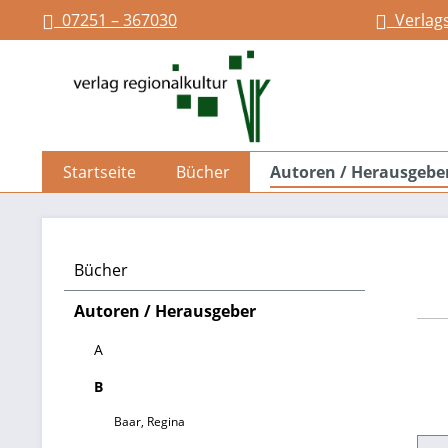
07251 – 367030
Verlag
springen
Zur Hauptnavigation springen
Startseite
Bücher
Autoren / Herausgebe
Bücher
Autoren / Herausgeber
A
B
Baar, Regina