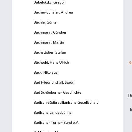
Babelotzky, Gregor
Bacher-Schäfer, Andrea
Bächle, Günter
Bachmann, Günther
Bachmann, Martin
Bachstädter, Stefan
Bächtold, Hans Ulrich
G
Back, Nikolaus
Bad Friedrichshall, Stadt
Bad Schönborner Geschichte
Di
Badisch-Südbrasilianische Gesellschaft
Badische Landesbühne
Badischer Turner-Bund e.V.
d