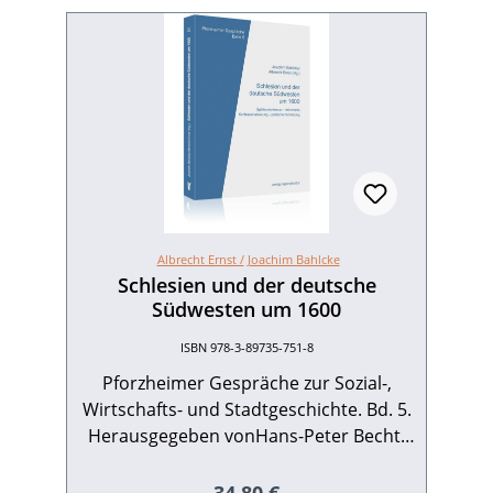
Albrecht Ernst /
Joachim Bahlcke
Schlesien und der deutsche
Südwesten um 1600
ISBN 978-3-89735-751-8
Pforzheimer Gespräche zur Sozial-,
Wirtschafts- und Stadtgeschichte. Bd. 5.
Herausgegeben vonHans-Peter Becht,
Joachim Bahlcke und Albrecht Ernst. Mit
Beiträgen von Klaus Garber, Axel E.
Regulärer Preis: