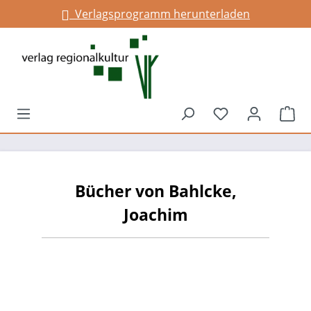
Verlagsprogramm herunterladen
alt springen
Du hast 0 Prod
War
Bücher von Bahlcke,
Joachim