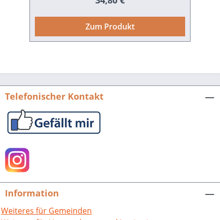
34,80 €
Walter, Matthias Asche, Ulrich
Schmilewski, Paul Warmbrunn, Albrecht
Zum Produkt
Ernst, Tobias Sarx, Joachim Bahlcke,
Roland Gehrke, Václav Bů¸ek, Armin
Schlechter, Robert Seidel, Wojciech
Mrozowicz, Gabriela Wąs und Sabine
Holtz. 388 S. mit 28 Abb. Karten und
Tabellen, Broschur. 2012. ISBN 978-3-
Telefonischer Kontakt
89735-751-8. EUR 39,80 Buch-Cover als
tif-Datei zum Download
Information
Weiteres für Gemeinden