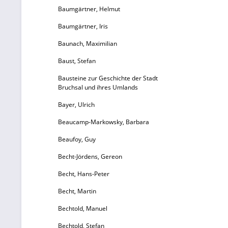
Baumgärtner, Helmut
O
Baumgärtner, Iris
Baunach, Maximilian
Baust, Stefan
Bausteine zur Geschichte der Stadt
Bruchsal und ihres Umlands
1
Bayer, Ulrich
R
Beaucamp-Markowsky, Barbara
B
Beaufoy, Guy
K
B
Becht-Jördens, Gereon
He
Becht, Hans-Peter
Becht, Martin
I
Bechtold, Manuel
Bechtold, Stefan