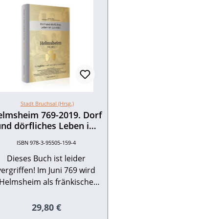
Stadt Bruchsal (Hrsg.)
lmsheim 769-2019. Dorf
nd dörfliches Leben im
Wandel
ISBN 978-3-95505-159-4
Dieses Buch ist leider
vergriffen! Im Juni 769 wird
Helmsheim als fränkische
iedlung erstmals erwähnt:
chreibkundige Mönche des
Regulärer Preis:
29,80 €
losters Lorsch beurkunden