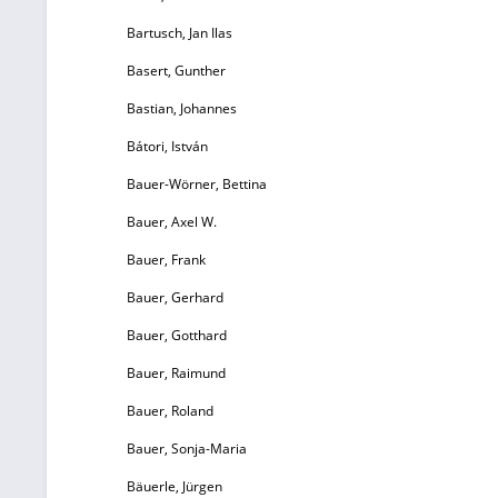
Bartusch, Jan Ilas
Er
Basert, Gunther
Bastian, Johannes
fo
Bátori, István
Bauer-Wörner, Bettina
N
Bauer, Axel W.
Bauer, Frank
en
Bauer, Gerhard
Bauer, Gotthard
Bauer, Raimund
de
Bauer, Roland
Zw
Bauer, Sonja-Maria
Bäuerle, Jürgen