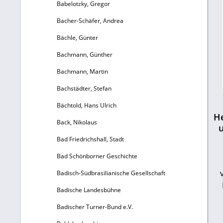
Babelotzky, Gregor
Bacher-Schäfer, Andrea
Bächle, Günter
Bachmann, Günther
Bachmann, Martin
Bachstädter, Stefan
Bächtold, Hans Ulrich
He
Back, Nikolaus
u
Bad Friedrichshall, Stadt
Bad Schönborner Geschichte
Badisch-Südbrasilianische Gesellschaft
Badische Landesbühne
S
Badischer Turner-Bund e.V.
S
K