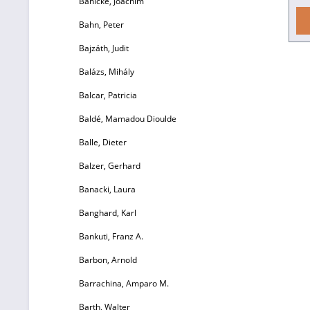
Bahlcke, Joachim
Bahn, Peter
B
Bajzáth, Judit
Se
Balázs, Mihály
Balcar, Patricia
Baldé, Mamadou Dioulde
Balle, Dieter
G
Balzer, Gerhard
Banacki, Laura
Banghard, Karl
Bankuti, Franz A.
Barbon, Arnold
D
Ve
Barrachina, Amparo M.
G
Barth, Walter