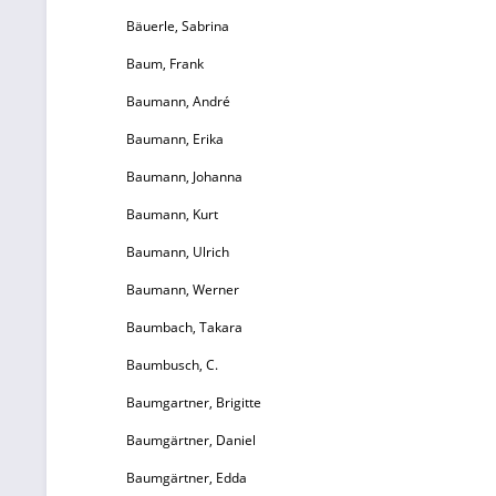
Bäuerle, Sabrina
H
Baum, Frank
p
Baumann, André
Baumann, Erika
n
Baumann, Johanna
Baumann, Kurt
W
Baumann, Ulrich
Br
Baumann, Werner
Baumbach, Takara
Baumbusch, C.
Ei
Baumgartner, Brigitte
1
Baumgärtner, Daniel
z
Baumgärtner, Edda