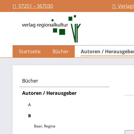
07251 – 367030
Verlag
springen
Zur Hauptnavigation springen
Startseite
Bücher
Autoren / Herausgebe
Bücher
Autoren / Herausgeber
A
B
Baar, Regina