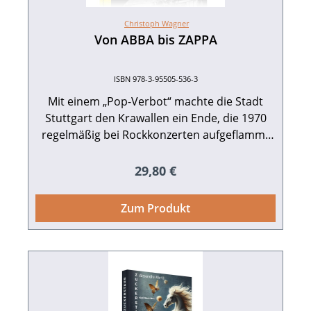
Christoph Wagner
Von ABBA bis ZAPPA
ISBN 978-3-95505-536-3
Mit einem „Pop-Verbot“ machte die Stadt
Stuttgart den Krawallen ein Ende, die 1970
regelmäßig bei Rockkonzerten aufgeflammt
waren. Weil es in Sindelfingen und Böblingen
geeignete Hallen gab, verlagerte sich die
Regulärer Preis:
29,80 €
internationale Popkonzertszene dorthin. Ob
Status Quo, Fleetwood Mac oder Deep
Zum Produkt
Purple, ob Yes, Kraftwerk, Pink Floyd oder
Santana – alle traten hier auf, auch Black
Sabbath, Phil Collins, The Police, Leonard
Cohen, Johnny Cash, Dire Straits, Nina Hagen,
Metallica, AC/DC, Iron Maiden und Queen.
„Sindelfingen und Böblingen waren für uns