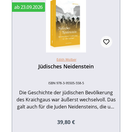
Neu
ab 23.09.2026
Edith Wolber
Jüdisches Neidenstein
ISBN 978-3-95505-558-5
Die Geschichte der jüdischen Bevölkerung
des Kraichgaus war äußerst wechselvoll. Das
galt auch für die Juden Neidensteins, die um
1800 ca. 37 % der Einwohnerschaft
ausmachten. Wegen zahlreicher Abgaben
Regulärer Preis:
39,80 €
und Schutzgeldzahlungen war die Armut der