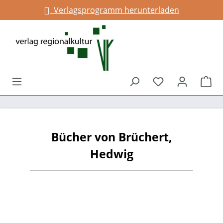
Verlagsprogramm herunterladen
alt springen
Du hast 0 Prod
War
Bücher von Brüchert,
Hedwig