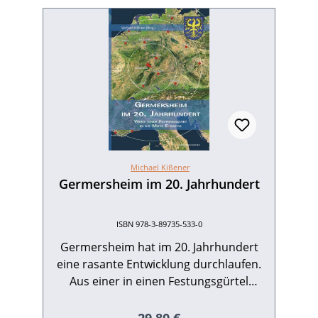
Michael Kißener
Germersheim im 20. Jahrhundert
ISBN 978-3-89735-533-0
Germersheim hat im 20. Jahrhundert
eine rasante Entwicklung durchlaufen.
Aus einer in einen Festungsgürtel
eingezwängten wirtschaftsschwachen
Kleinstadt ist ein prosperierendes
Regulärer Preis: