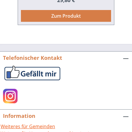
29,80 €
Mittelzentrum geworden. Vor allem
durch die europäische Integration
Zum Produkt
rückte Germersheim von
strukturschwacher Grenznähe in eine
Kernregion des europäischen
Binnenmarktes. Der Band erschließt die
Stadtgeschichte in Beiträgen
ausgewiesener Historiker thematisch
Telefonischer Kontakt
und zeigt dabei, wie eng lokale
Geschichte im 20. Jahrhundert mit
allgemeinen historischen Entwicklungen
verwoben ist. 400 S. mit ca. 136 Abb. und
einer CD-ROM mit Materialien zur
Stadtgeschichte, fester Einband. 2008.
ISBN 978-3-89735-533-0. EUR 29,80
Presseinformation als pdf-Datei zum
Information
Download Buch-Cover als tif-Datei zum
Download
Weiteres für Gemeinden