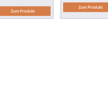
us dem Badenia-Programm.
zum Download
Zum Produkt
94. ISBN 978-3-89735-309-1.
Zum Produkt
15,30 Buch-Cover als tif-
Datei zum Download