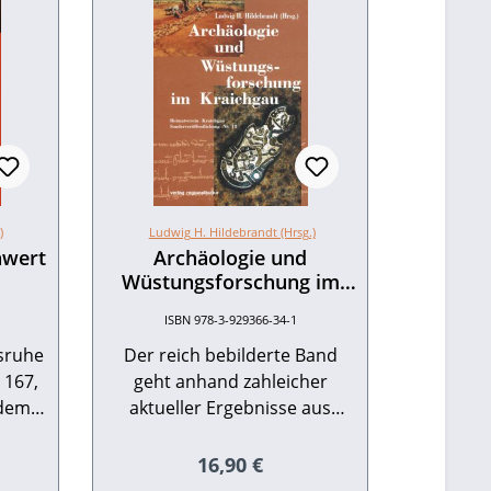
)
Ludwig H. Hildebrandt (Hrsg.)
hwert
Archäologie und
Wüstungsforschung im
Kraichgau
ISBN 978-3-929366-34-1
lsruhe
Der reich bebilderte Band
 167,
geht anhand zahleicher
 dem
aktueller Ergebnisse aus
996.
Archäologie und
. EUR
Geschichtswissenschaft der
eis:
Regulärer Preis:
16,90 €
Frage nach, wie sich heute die