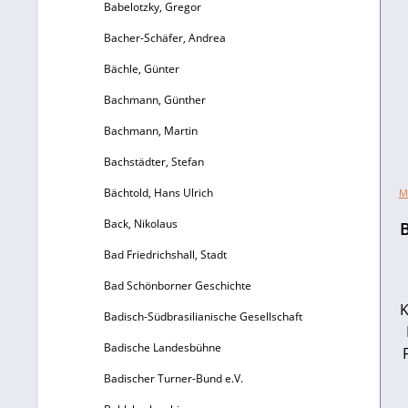
Babelotzky, Gregor
Bacher-Schäfer, Andrea
Bächle, Günter
Bachmann, Günther
Bachmann, Martin
Bachstädter, Stefan
Bächtold, Hans Ulrich
M
Back, Nikolaus
B
Bad Friedrichshall, Stadt
Bad Schönborner Geschichte
K
Badisch-Südbrasilianische Gesellschaft
Badische Landesbühne
u
Badischer Turner-Bund e.V.
34