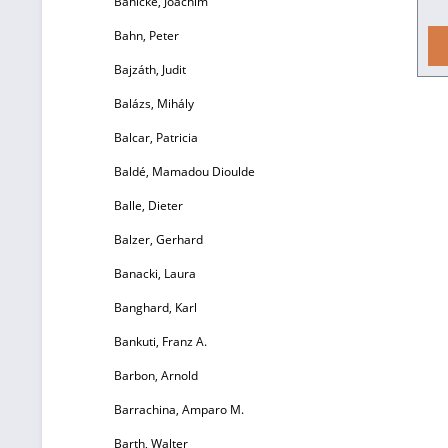
Bahlcke, Joachim
A
19
Bahn, Peter
EUR 
Bajzáth, Judit
Balázs, Mihály
Balcar, Patricia
Baldé, Mamadou Dioulde
Balle, Dieter
Balzer, Gerhard
Banacki, Laura
Banghard, Karl
Bankuti, Franz A.
Barbon, Arnold
Barrachina, Amparo M.
Barth, Walter