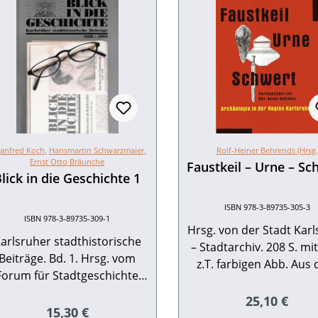
anfred Koch,
Hansmartin Schwarzmaier,
Rolf-Heiner Behrends (Hrsg.
Ernst Otto Bräunche
Faustkeil – Urne – Sc
lick in die Geschichte 1
ISBN 978-3-89735-305-3
ISBN 978-3-89735-309-1
Hrsg. von der Stadt Kar
arlsruher stadthistorische
– Stadtarchiv. 208 S. mit
Beiträge. Bd. 1. Hrsg. vom
z.T. farbigen Abb. Aus
Forum für Stadtgeschichte
Badenia-Programm. 1
nd Kultur, Stadt Karlsruhe.
ISBN 978-3-89735-305-3
Regulärer Pr
25,10 €
4 S. mit 118 Abb., Broschur.
Regulärer Preis:
15,30 €
25,10 Buch-Cover als tif-Datei