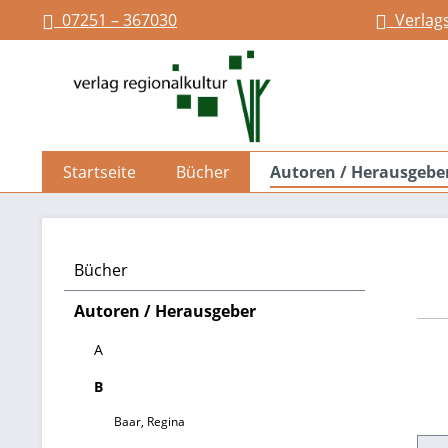
07251 – 367030
Verlag
springen
Zur Hauptnavigation springen
Startseite
Bücher
Autoren / Herausgebe
Bücher
Autoren / Herausgeber
A
B
Baar, Regina