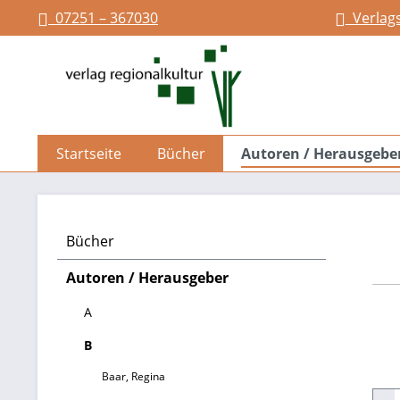
07251 – 367030
Verlag
springen
Zur Hauptnavigation springen
Startseite
Bücher
Autoren / Herausgebe
Bücher
Autoren / Herausgeber
A
B
Baar, Regina