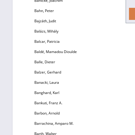
Bahlcke, Joachim
vi
Bahn, Peter
An
Bajzáth, Judit
H
Balázs, Mihály
d
na
Balcar, Patricia
Baldé, Mamadou Dioulde
v
d
Balle, Dieter
Ul
Balzer, Gerhard
Re
Banacki, Laura
Banghard, Karl
B
Bankuti, Franz A.
15
Barbon, Arnold
Barrachina, Amparo M.
E
Barth, Walter