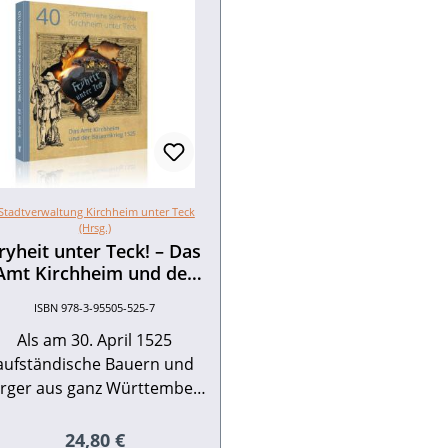
Stadtverwaltung Kirchheim unter Teck
(Hrsg.)
ryheit unter Teck! – Das
Amt Kirchheim und der
Bauernkrieg 1525
ISBN 978-3-95505-525-7
Als am 30. April 1525
aufständische Bauern und
rger aus ganz Württemberg
die Stadt Kirchheim unter
eck einnahmen, war das für
Regulärer Preis:
24,80 €