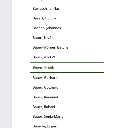
L
Bartusch, Jan Ilas
Basert, Gunther
u
Bastian, Johannes
Bátori, István
Bauer-Wörner, Bettina
Bauer, Axel W.
Bauer, Frank
S
Bauer, Gerhard
Te
Bauer, Gotthard
W
Bauer, Raimund
G
Bauer, Roland
2
S
Bauer, Sonja-Maria
Bäuerle, Jürgen