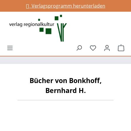
Verlagsprogramm herunterladen
alt springen
Du hast 0 Prod
War
Bücher von Bonkhoff,
Bernhard H.