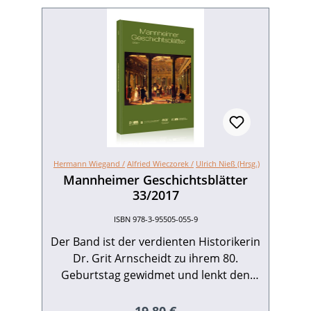
Hermann Wiegand /
Alfried Wieczorek /
Ulrich Nieß (Hrsg.)
Mannheimer Geschichtsblätter
33/2017
ISBN 978-3-95505-055-9
Der Band ist der verdienten Historikerin
Dr. Grit Arnscheidt zu ihrem 80.
Geburtstag gewidmet und lenkt den
Blick auf viele ihrer Forschungsgebiete,
etwa auf die Revolution von 1848, deren
Regulärer Preis: