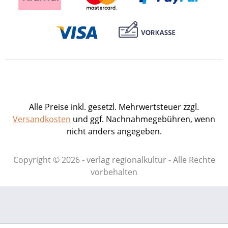
Revolutionsjahr 1848 Hans-Joachim
Bechtoldt (Bad Münster am Stein-
Ebernburg): Kirchengeschichtlich-
judaistisches Blockseminar auf der
Ebernburg zum Thema »Martin Luther
und die Juden« Traudel Himmighöfer
(Speyer und Haßloch): Bibliographie
Otto Böcher 1995–2005
Buchbesprechungen. Hrsg. im Auftrag
Alle Preise inkl. gesetzl. Mehrwertsteuer zzgl.
der Ebernburg-Stiftung von Otto Böcher
Versandkosten
und ggf. Nachnahmegebühren, wenn
und Traudel Himmighöfer. 136 S. mit 9
nicht anders angegeben.
Abb., Broschur. 2005. ISBN 978-3-89735-
449-4. EUR 9,90
Copyright © 2026 - verlag regionalkultur - Alle Rechte
vorbehalten