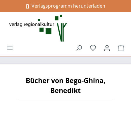
Verlagsprogramm herunterladen
alt springen
Du hast 0 Prod
War
Bücher von Bego-Ghina,
Benedikt