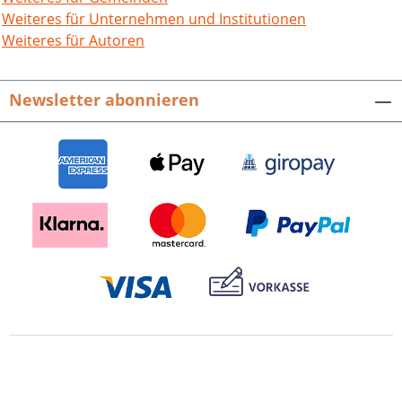
stellt die Ausstellung „Albert Speer in
Weiteres für Unternehmen und Institutionen
der BRD“ vor und Ulrich Nieß Géraldine
Weiteres für Autoren
Schwarz‘ Studie „Die Gedächtnislosen“;
Jörg Watzinger schildert die NS-
Newsletter abonnieren
Verfolgungsgeschichte seines Vaters
Karl Otto Watzinger. Viola Skiba
thematisiert das Schicksal des
Gegenpapsts Johannes XXIII. und seine
Haft in Mannheim. Das Projekt
ZEITSTROM präsentieren Benedikt Bego-
Ghina, Hiram Kümper und Wilfried
Rosendahl. Eva-Maria Günther stellt die
Ausstellung „Chromatik – Klang der
Farbe in der modernen Kunst“ vor, und
Sibylle Schwab sowie Lucia Stockinger
berichten über einen Poetry Slam in den
rem. Mannheimer Geschichtsblätter
38/2019Hrsg. von Alfried Wieczorek,