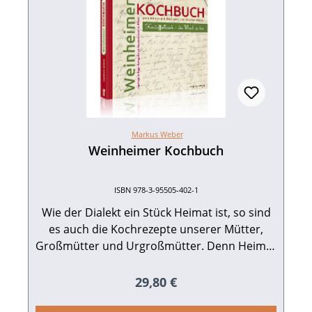
Markus Weber
Weinheimer Kochbuch
ISBN 978-3-95505-402-1
Wie der Dialekt ein Stück Heimat ist, so sind
es auch die Kochrezepte unserer Mütter,
Großmütter und Urgroßmütter. Denn Heimat
ging schon immer auch vom Gaumen zum
Magen und dann direkt ins Herz. Dr. Markus
Regulärer Preis:
29,80 €
Weber hat junge und betagte Weinheimer