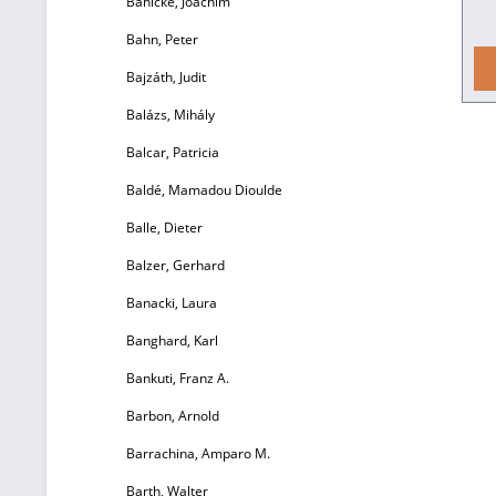
Bahlcke, Joachim
Bahn, Peter
Be
Bajzáth, Judit
v
Balázs, Mihály
Balcar, Patricia
Ge
Baldé, Mamadou Dioulde
Balle, Dieter
Balzer, Gerhard
Banacki, Laura
Banghard, Karl
Bankuti, Franz A.
Barbon, Arnold
Barrachina, Amparo M.
Ku
i
Barth, Walter