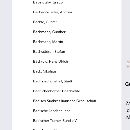
Babelotzky, Gregor
Bacher-Schäfer, Andrea
Bächle, Günter
Bachmann, Günther
Bachmann, Martin
Bachstädter, Stefan
Bächtold, Hans Ulrich
Al
Wi
Back, Nikolaus
Bad Friedrichshall, Stadt
G
Bad Schönborner Geschichte
Badisch-Südbrasilianische Gesellschaft
Z
d
Badische Landesbühne
M
Badischer Turner-Bund e.V.