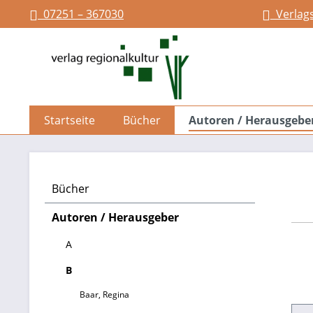
07251 – 367030
Verlag
springen
Zur Hauptnavigation springen
Startseite
Bücher
Autoren / Herausgebe
Bücher
Autoren / Herausgeber
A
B
Baar, Regina