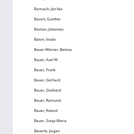
Bartusch, Jan Ilas
Basert, Gunther
Bu
Bastian, Johannes
ab
M
Bátori, István
Bauer-Wörner, Bettina
Bauer, Axel W.
Bauer, Frank
Bauer, Gerhard
L
Bauer, Gotthard
Bauer, Raimund
H
Bauer, Roland
Bauer, Sonja-Maria
Bäuerle, Jürgen