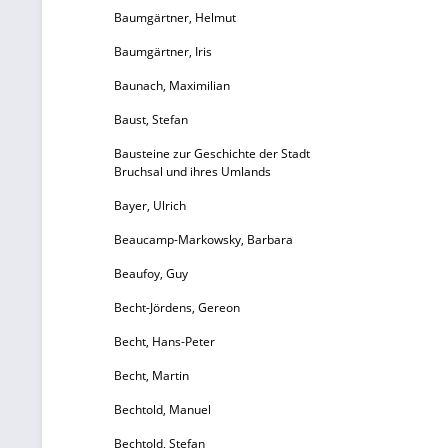
Baumgärtner, Helmut
Baumgärtner, Iris
Baunach, Maximilian
W
Baust, Stefan
J
Bausteine zur Geschichte der Stadt
Bruchsal und ihres Umlands
Ma
Bayer, Ulrich
d
Beaucamp-Markowsky, Barbara
E
M
Beaufoy, Guy
Becht-Jördens, Gereon
E
Becht, Hans-Peter
Becht, Martin
Bechtold, Manuel
Bechtold, Stefan