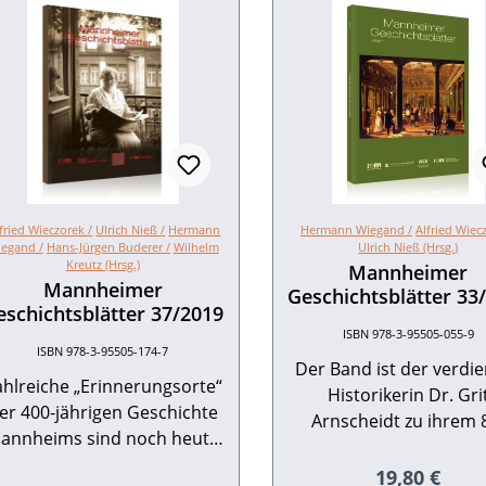
fried Wieczorek /
Ulrich Nieß /
Hermann
Hermann Wiegand /
Alfried Wiec
egand /
Hans-Jürgen Buderer /
Wilhelm
Ulrich Nieß (Hrsg.)
Kreutz (Hrsg.)
Mannheimer
Mannheimer
Geschichtsblätter 33
eschichtsblätter 37/2019
ISBN 978-3-95505-055-9
ISBN 978-3-95505-174-7
Der Band ist der verdi
ahlreiche „Erinnerungsorte“
Historikerin Dr. Gri
er 400-jährigen Geschichte
Arnscheidt zu ihrem 
annheims sind noch heute
Geburtstag gewidmet
im Stadtbild sichtbar, auch
lenkt den Blick auf viele
Regulärer Pr
19,80 €