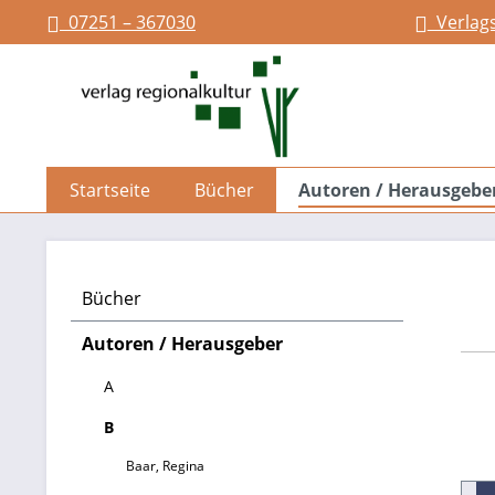
07251 – 367030
Verlag
springen
Zur Hauptnavigation springen
Startseite
Bücher
Autoren / Herausgebe
Bücher
Autoren / Herausgeber
A
B
Baar, Regina