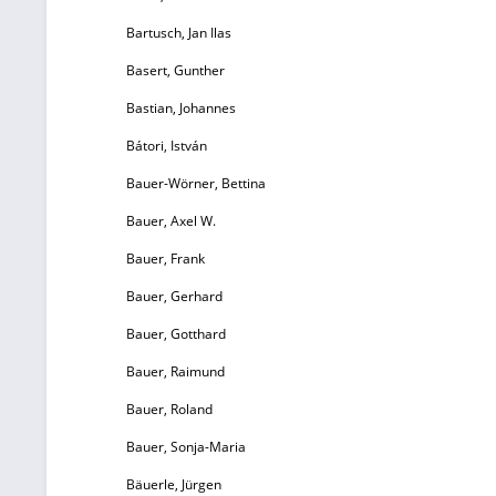
a
Bartusch, Jan Ilas
d
Basert, Gunther
an
Bastian, Johannes
Bátori, István
H
Bauer-Wörner, Bettina
M
Bauer, Axel W.
Bauer, Frank
H
Bauer, Gerhard
Lu
Bauer, Gotthard
Bauer, Raimund
Bauer, Roland
Bauer, Sonja-Maria
Bäuerle, Jürgen