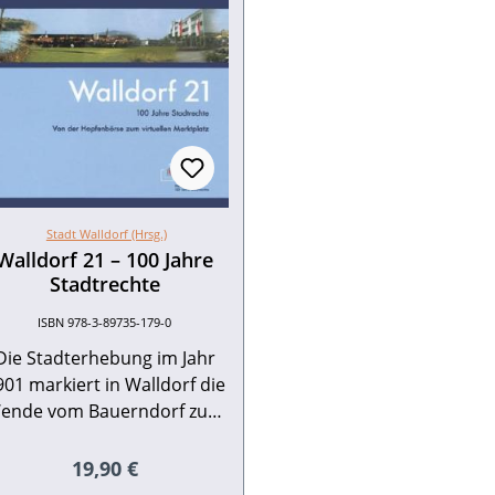
Stadt Walldorf (Hrsg.)
Walldorf 21 – 100 Jahre
Stadtrechte
ISBN 978-3-89735-179-0
Die Stadterhebung im Jahr
901 markiert in Walldorf die
ende vom Bauerndorf zum
grarbestimmten Marktplatz.
Zu Beginn des
Regulärer Preis:
19,90 €
1. Jahrhunderts gehören die