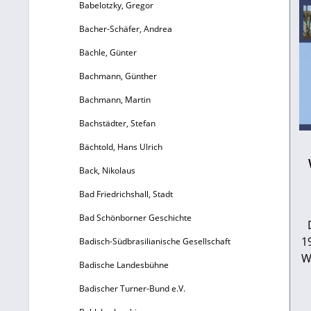
Babelotzky, Gregor
Bacher-Schäfer, Andrea
Bächle, Günter
Bachmann, Günther
Bachmann, Martin
Bachstädter, Stefan
Bächtold, Hans Ulrich
Back, Nikolaus
Bad Friedrichshall, Stadt
Bad Schönborner Geschichte
1
Badisch-Südbrasilianische Gesellschaft
W
Badische Landesbühne
a
Badischer Turner-Bund e.V.
2