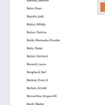
Bahlcke, Joachim
Bahn, Peter
Zi
Bajzáth, Judit
Balázs, Mihály
W
Balcar, Patricia
Baldé, Mamadou Dioulde
Balle, Dieter
W
d
Balzer, Gerhard
Re
Banacki, Laura
Banghard, Karl
Bankuti, Franz A.
Barbon, Arnold
Pa
Barrachina, Amparo M.
Barth, Walter