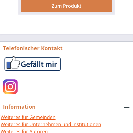
Siedlung reichen gewiss noch weiter in
Zum Produkt
die Vergangenheit. In seiner
landschaftlich sehr reizvollen Lage im
oberen Katzbachtal hat sich Tiefenbach
über die Zeiten hinweg zu einem
lebendigen Gemeinwesen und zu einem
attraktiven Wohnort entwickelt. Bis Ende
Telefonischer Kontakt
1971 als Kommune selbständig, nimmt
Tiefenbach seither im Quartett der vier
Östringer Stadtteile, die sich in ihrem
Profil und in ihrer Struktur durchaus
unterscheiden, einen wichtigen Platz
ein. Bereits in einer 1992 erschienenen
Chronik wurde die Geschichte des
Dorfes Tiefenbach fundiert und auf
Information
Basis sorgfältiger Recherchen
nachgezeichnet. Im Vorfeld des
Weiteres für Gemeinden
besonderen Ortsjubiläums 2023 machte
Weiteres für Unternehmen und Institutionen
sich nun ein ehrenamtlich tätiges
Weiteres für Autoren