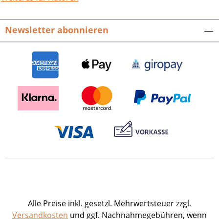
Autorenteam aus den Reihen des
Heimatvereins daran, die Historie von
Newsletter abonnieren
Tiefenbach mit einem Heimatbuch in
zeitgemäßer Aufmachung und reich
bebildert noch einmal auf andere Weise
festzuhalten. Inhaltlich spannt sich der
Bogen der neuen Ortschronik von den
ersten Spuren einer Besiedlung in der
Jungsteinzeit über die enge Verbindung
mit dem Kloster Wigoldesberg im
Mittelalter und die mehr als 450 Jahre
währende Zugehörigkeit von Tiefenbach
zum Bistum Speyer bis hin zu den
Veränderungen der ehemals fast
ausschließlich bäuerlich und durch
kleine Handwerksbetriebe geprägten
Dorfgemeinschaft in den verschiedenen
Alle Preise inkl. gesetzl. Mehrwertsteuer zzgl.
Phasen des Wandels im 19. und 20.
Versandkosten
und ggf. Nachnahmegebühren, wenn