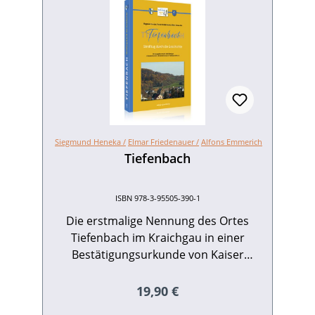
Siegmund Heneka /
Elmar Friedenauer /
Alfons Emmerich
Tiefenbach
ISBN 978-3-95505-390-1
Die erstmalige Nennung des Ortes
Tiefenbach im Kraichgau in einer
Bestätigungsurkunde von Kaiser
Heinrich V. für das Kloster Wigoldesberg
aus dem Jahr 1123 liegt inzwischen neun
Regulärer Preis:
19,90 €
Jahrhunderte zurück; die Anfänge der