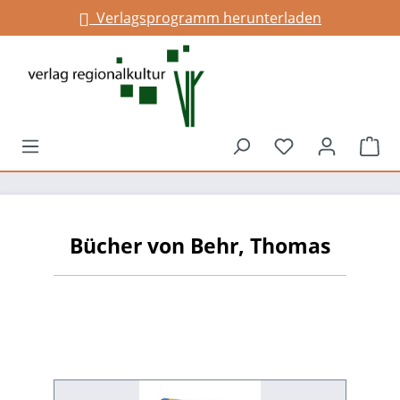
Verlagsprogramm herunterladen
alt springen
Du hast 0 Prod
War
Bücher von Behr, Thomas