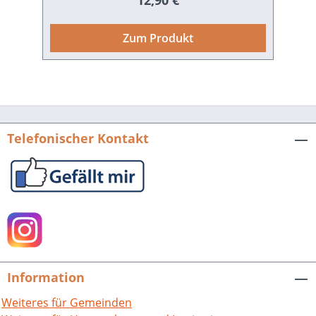
12,90 €
Sinti und Roma widerfahren sind. Als
„minderwertige Rasse“ wurden sie als
Zum Produkt
„Zigeuner“ diskriminiert und sahen sich
Schikane ausgesetzt. Unzählige von
ihnen wurden verfolgt, zahlreiche
ermordet. Auch Germersheim gehörte
zu den Schauplätzen dieser Gräueltaten.
Doch auch hier sind die Schicksale
Telefonischer Kontakt
dieser Menschen noch kaum geläufig.
Mit der vorliegenden Arbeit wird
versucht, das Leben der in
Germersheim verfolgten Sinti und Roma
zu dokumentieren, um die
Geschehnisse nachvollziehen zu können
und ihren Schicksalen Gehör zu
verschaffen. Wolfgang Blender, Die
Information
Verfolgung der Sinti und Roma in
Germersheim im Nationalsozialismus.
Weiteres für Gemeinden