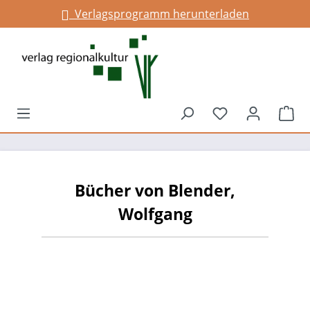
Verlagsprogramm herunterladen
alt springen
Du hast 0 Prod
War
Bücher von Blender,
Wolfgang