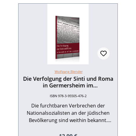
Wolfgang Blender
Die Verfolgung der Sinti und Roma
in Germersheim im
Nationalsozialismus
ISBN 978-3-95505-476-2
Die furchtbaren Verbrechen der
Nationalsozialisten an der jüdischen
Bevölkerung sind weithin bekannt.
Weitaus seltener hört man von den
Grausamkeiten, die den Menschen der
Regulärer Preis: