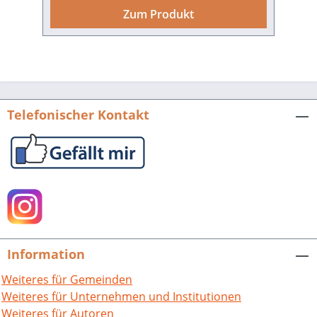
jetzt waren unsere Vorstellungen von
Zum Produkt
der Geschichte der für die Stadt
Bruchsal und die ganze Region
bedeutsamen Bildungseinrichtung sehr
lückenhaft, wenig detailreich und von zu
fälligen Informationswegen
abhängig.Nun wird die spannende
Telefonischer Kontakt
Entwicklung von den Anfängen bis heute
in diesem reich bebilderten Buch
umfassend nachgezeichnet. Florian
Jung, der selbst das JKG besuchte und
heute dort unterrichtet, hat die fakten-
und facettenreiche Schulgeschichte mit
enormem Engagement recherchiert,
zusammengetragen und auf gut lesbare,
Information
unterhalt same Weise aufbereitet; durch
ein Autorenteam unter seiner Führung
Weiteres für Gemeinden
sind alle Aspekte des Schullebens
Weiteres für Unternehmen und Institutionen
vertreten – von den Fachbereichen über
Weiteres für Autoren