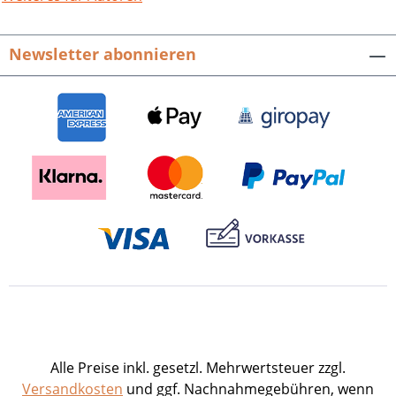
die sich ständig verändernden
Raumbedingungen bis hin zu den
Newsletter abonnieren
Schüleraustauschen oder den
sportlichen, musischen und kulturellen
AGs. Schülermitverwaltung, Elternbeirat
oder Freundeskreis sind Beispiele dafür,
dass das gute und konstruktive
Miteinander und der „Spirit“ dieser
traditionsreichen pädagogischen
Institution überall zu spüren sind.Von
zentraler Bedeutung für jede
Bildungseinrichtung sind natürlich die
Menschen – diejenigen, die an ihr
unterrichten, und diejenigen, die hier
aufs Leben vorbereitet werden; dieses
Werk beinhaltet deshalb ein komplettes
Lehrer- und Abiturientenverzeichnis.
Alle Preise inkl. gesetzl. Mehrwertsteuer zzgl.
Jeder, der mit dem JKG in Berührung
Versandkosten
und ggf. Nachnahmegebühren, wenn