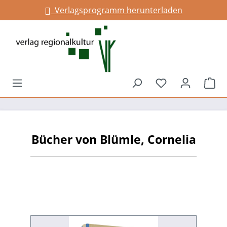
Verlagsprogramm herunterladen
alt springen
Du hast 0 Prod
War
Bücher von Blümle, Cornelia