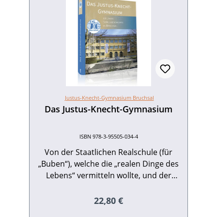
Justus-Knecht-Gymnasium Bruchsal
Das Justus-Knecht-Gymnasium
ISBN 978-3-95505-034-4
Von der Staatlichen Realschule (für
„Buben“), welche die „realen Dinge des
Lebens“ vermitteln wollte, und der
Höheren Mädchenschule bis zu einem
der größten Gym nasien Baden-
Regulärer Preis:
22,80 €
Württembergs liegt ein langer Weg. Bis