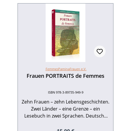
FemmesPaminaFrauen e.V.
Frauen PORTRAITS de Femmes
ISBN 978-3-89735-949-9
Zehn Frauen – zehn Lebensgeschichten.
Zwei Länder – eine Grenze – ein
Lesebuch in zwei Sprachen. Deutsche
aus Baden und der Pfalz und
Französinnen aus dem Elsass erzählen
Regulärer Preis: