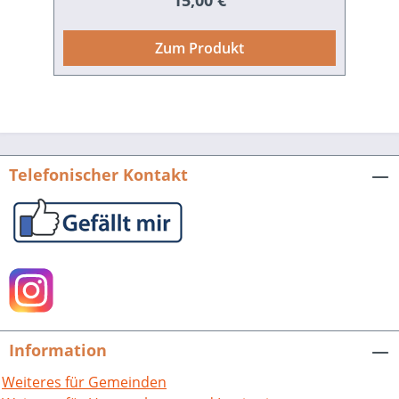
15,00 €
Schicksalhaftes und Erfreuliches links
und rechts des Rheins. Die
Zum Produkt
Interviewerinnen benutzten einen
einheitlichen Fragenkatalog und
schrieben damit ein Stück regionale
Frauengeschichte aus der PAMINA-
Region. Die Zeitzeuginnen der Kriegs-
und Nachkriegsgeneration von „hüben
Telefonischer Kontakt
und drüben“ schildern, wie – in
manchmal verblüffender Ähnlichkeit –
ihr Leben durcheinander geriet, wie sie
persönlich diese schwierigen Zeiten
gemeistert haben und was sie heute
über ihr Nachbarland denken. Dix
femmes, dix histoires. Deux pays – une
frontière – un recueil de témoignages en
Information
deux langues. Des Allemandes du Pays
de Bade et du Palatinat et des
Weiteres für Gemeinden