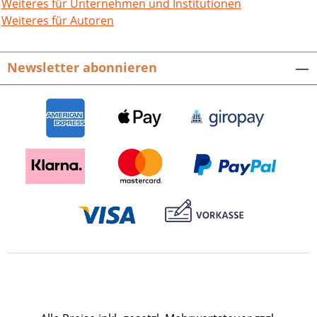
Françaises d'Alsace, racontent leur
Weiteres für Unternehmen und Institutionen
destin et les moments heureux de part
Weiteres für Autoren
et d'autre du Rhin. Suivant le même l’
conducteur à l'aide d'un question naire,
Newsletter abonnieren
celles qui ont recueilli ces témoignages
ont ainsi écrit un morceau d'histoire
régionale sur les femmes dans l'Espace
PAMINA. Les témoins sont issues de la
génération de la guerre et de l'après-
guerre. Dans les deux pays, elles
racontent – parfois d'une similitude
étonnante – à quel point leur vie a été
bouleversée durant ces temps di ciles et
comment chacune a réussi à s'en sortir.
Elles expliquent également leur vision
actuelle du pays voisin. Frauen
PORTRAITS de Femmes. Zeitzeuginnen
im Pamina-Raum / Témoignages de
femmes dans l'espace Pamina.Hrsg.