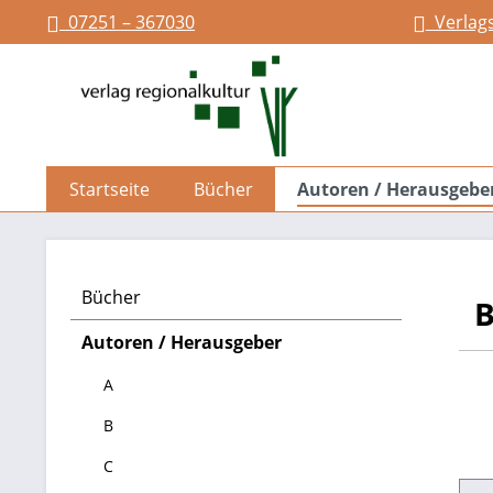
07251 – 367030
Verlag
springen
Zur Hauptnavigation springen
Startseite
Bücher
Autoren / Herausgebe
Bücher
B
Autoren / Herausgeber
A
B
C