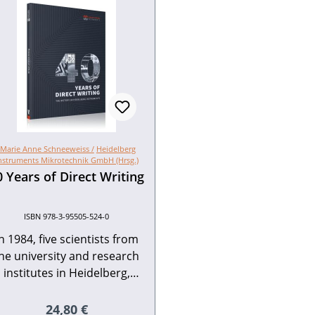
Marie Anne Schneeweiss /
Heidelberg
nstruments Mikrotechnik GmbH (Hrsg.)
0 Years of Direct Writing
ISBN 978-3-95505-524-0
n 1984, five scientists from
he university and research
institutes in Heidelberg,
Germany, founded the
company Heidelberg
Regulärer Preis:
24,80 €