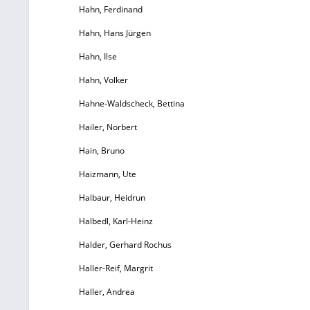
Hahn, Ferdinand
m
Hahn, Hans Jürgen
a
Hahn, Ilse
Hahn, Volker
Hahne-Waldscheck, Bettina
H
Hailer, Norbert
Hain, Bruno
Haizmann, Ute
Halbaur, Heidrun
Halbedl, Karl-Heinz
Di
Halder, Gerhard Rochus
H
Haller-Reif, Margrit
Haller, Andrea
Kl