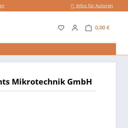
en
Infos für Autoren
Du hast 0 Produkte auf dem 
0,00 €
Warenkor
nts Mikrotechnik GmbH