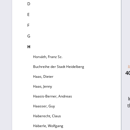
D
E
F
G
H
Horváth, Franz Sz.
I
Buchreihe der Stadt Heidelberg
4
Haas, Dieter
Haas, Jenny
Haasis-Berner, Andreas
I
t
Haasser, Guy
Haberecht, Claus
Häberle, Wolfgang