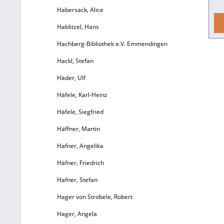
Habersack, Alice
as
Hablitzel, Hans
b
Hachberg-Bibliothek e.V. Emmendingen
Te
Hackl, Stefan
lab
Häder, Ulf
Häfele, Karl-Heinz
Häfele, Siegfried
Häffner, Martin
Hafner, Angelika
le
Häfner, Friedrich
to
Hafner, Stefan
A
Hager von Strobele, Robert
Hager, Angela
d