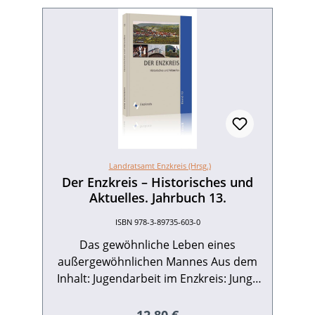
Landratsamt Enzkreis (Hrsg.)
Der Enzkreis – Historisches und
Aktuelles. Jahrbuch 13.
ISBN 978-3-89735-603-0
Das gewöhnliche Leben eines
außergewöhnlichen Mannes Aus dem
Inhalt: Jugendarbeit im Enzkreis: Junge
Menschen auf ihrem Lebensweg
unterstützen – Jugendsozialarbeit bei
Regulärer Preis: