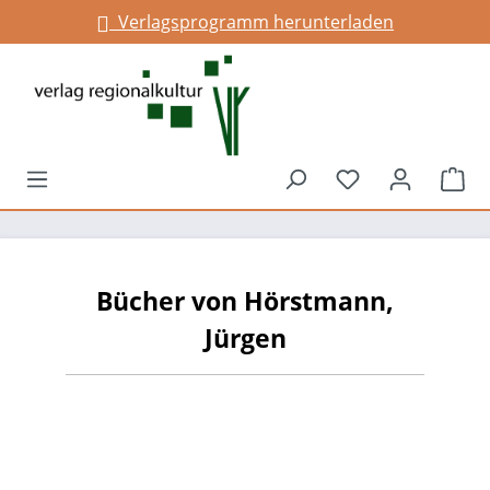
Verlagsprogramm herunterladen
alt springen
Du hast 0 Prod
War
Bücher von Hörstmann,
Jürgen