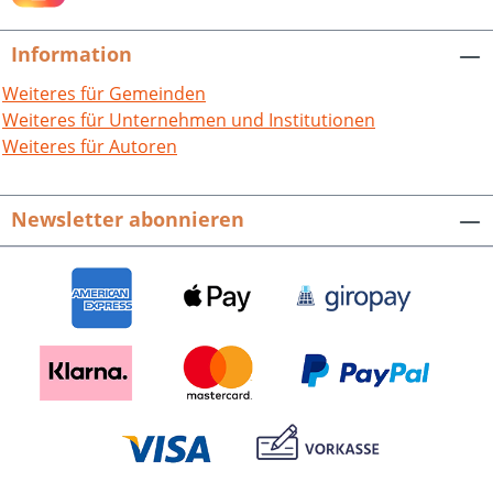
der frühesten Eisenmetallurgie nördlich
Download
der Alpen/Leben und Arbeiten im
Information
Nordschwarzwald am Ausgang des
Mittelalters – Zum 750-jährigen Jubiläum
Weiteres für Gemeinden
von Waldrennach/Ein Vertrag zwischen
Weiteres für Unternehmen und Institutionen
Else von Frauenberg, Witwe von
Weiteres für Autoren
Reinhard Enzberger, und Reinhard Nix,
genannt Enzberger, aus dem Jahr
Newsletter abonnieren
1425/Der altwürttembergische Stadt-
und Amtsschreiber – Mit einem Exkurs
über die Neuenbürger Amtsinhaber/Ein
verschreyter Ort, der mit vielen
hergeloffenen Leuthen wieder angefüllt
worden ... – Schweizer Emigranten in
Knittlingen nach den Katastrophen des
Dreißigjährigen und des Pfälzischen
Erbfolgekrieges//Der Enzkreis –
Historische Persönlichkeiten: Ein
frommes Ende – Carl Friedrich Brechts