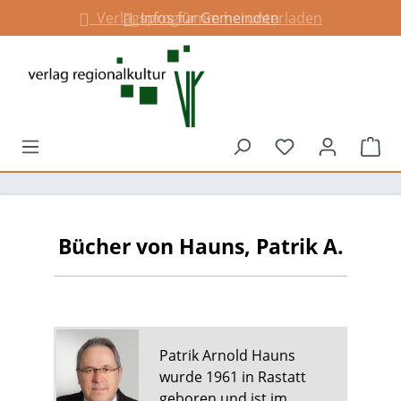
Verlagsprogramm herunterladen
Infos für Gemeinden
alt springen
Du hast 0 Prod
War
Bücher von Hauns, Patrik A.
Patrik Arnold Hauns
wurde 1961 in Rastatt
geboren und ist im