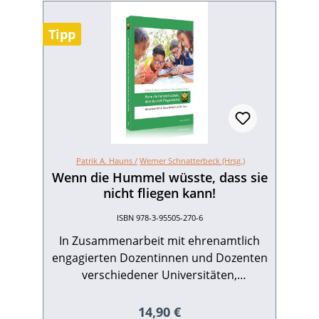
Tipp
Patrik A. Hauns /
Werner Schnatterbeck (Hrsg.)
Wenn die Hummel wüsste, dass sie
nicht fliegen kann!
ISBN 978-3-95505-270-6
In Zusammenarbeit mit ehrenamtlich
engagierten Dozentinnen und Dozenten
verschiedener Universitäten,
Hochschulen und Institute entwickelte
das Amt für Familie und Soziales der
Regulärer Preis:
14,90 €