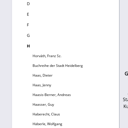
D
E
F
G
H
Horváth, Franz Sz.
Buchreihe der Stadt Heidelberg
G
Haas, Dieter
Haas, Jenny
Haasis-Berner, Andreas
St
Haasser, Guy
K
Haberecht, Claus
Ga
Häberle, Wolfgang