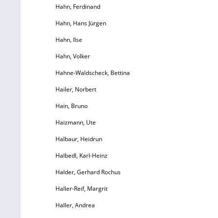
Hahn, Ferdinand
Gr
Hahn, Hans Jürgen
Z
Hahn, Ilse
Hahn, Volker
Hahne-Waldscheck, Bettina
Hailer, Norbert
Ge
Hain, Bruno
Haizmann, Ute
Halbaur, Heidrun
Di
Halbedl, Karl-Heinz
Halder, Gerhard Rochus
W
H
Haller-Reif, Margrit
K
Haller, Andrea