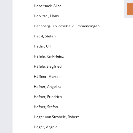
Habersack, Alice
D
Hablitzel, Hans
Hachberg-Bibliothek e.V. Emmendingen
M
i
Hackl, Stefan
Häder, Ulf
Häfele, Karl-Heinz
M
Häfele, Siegfried
Häffner, Martin
R
Hafner, Angelika
We
Häfner, Friedrich
/ 
Hafner, Stefan
B
Hager von Strobele, Robert
Hager, Angela