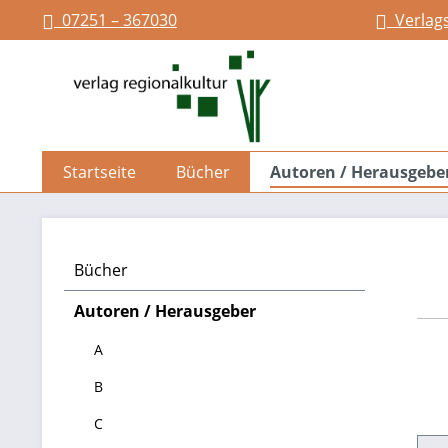
07251 – 367030
Verlag
springen
Zur Hauptnavigation springen
Startseite
Bücher
Autoren / Herausgebe
Bücher
Autoren / Herausgeber
A
B
C