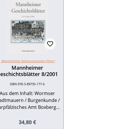
Mannheimer Altertumsverein (Hrsg.)
Mannheimer
eschichtsblätter 8/2001
ISBN 978-3-89735-177-6
Aus dem Inhalt: Wormser
adtmauern / Burgenkunde /
urpfälzisches Amt Boxberg /
Befreiung französischer
rnisonen im Neckartal 1689
Regulärer Preis:
34,80 €
/ Der Kupferstecher Egid