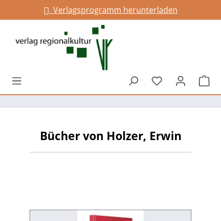
Verlagsprogramm herunterladen
alt springen
Du hast 0 Prod
War
Bücher von Holzer, Erwin