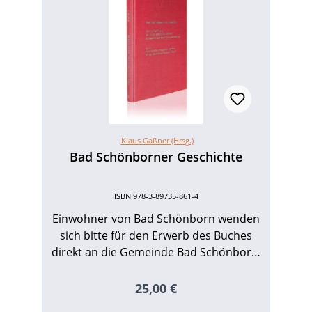
Klaus Gaßner (Hrsg.)
Bad Schönborner Geschichte
ISBN 978-3-89735-861-4
Einwohner von Bad Schönborn wenden
sich bitte für den Erwerb des Buches
direkt an die Gemeinde Bad Schönborn.
Der zweite Band der „Bad Schönborner
Geschichte – Die Chronik der
Regulärer Preis:
25,00 €
wiedervereinigten Dörfer Mingolsheim