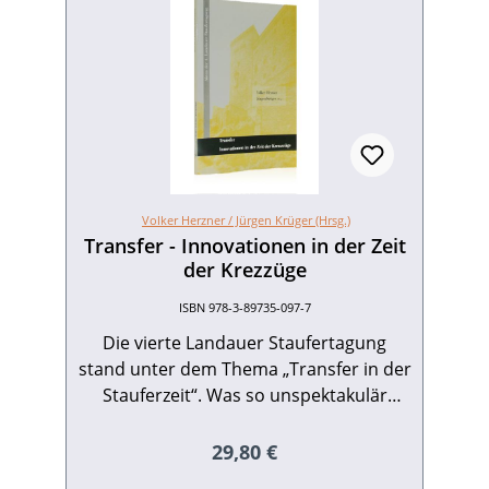
Volker Herzner /
Jürgen Krüger (Hrsg.)
Transfer - Innovationen in der Zeit
der Krezzüge
ISBN 978-3-89735-097-7
Die vierte Landauer Staufertagung
stand unter dem Thema „Transfer in der
Stauferzeit“. Was so unspektakulär
klingt, hat doch einen sehr ernsthaften
wie aktuellen Hintergrund: Viele
Regulärer Preis:
29,80 €
Phänomene der europäischen Kultur