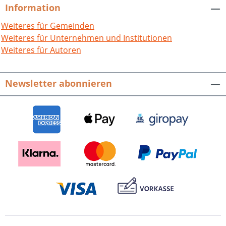
Wissenschaften, Bd. 101. 150 S. mit 96
dendrochronologischer
Information
Abb., Broschur. ISBN 978-3-89735-097-7,
Untersuchungen an Dachstühlen
mittelalterlicher Kirchen vorgestellt.
EUR 29,80
Weiteres für Gemeinden
Kunst der Stauferzeit im Rheinland und
Weiteres für Unternehmen und Institutionen
in Italien. Akten der 2. Landauer
Weiteres für Autoren
Staufertagung 1999. Hrsg. von Volker
Herzner, Jürgen Krüger und Franz Staab.
Newsletter abonnieren
Veröffentlichungen der Pfälzischen
Gesellschaft zur Förderung der
Wissenschaften, Band 97. 228 Seiten mit
146 Abbildungen, Broschur. ISBN 978-3-
89735-084-7. EUR 29,80