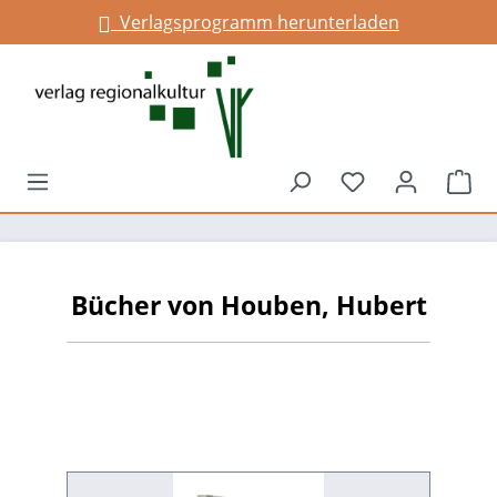
Verlagsprogramm herunterladen
alt springen
Du hast 0 Prod
War
Bücher von Houben, Hubert