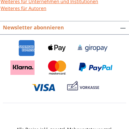
durch ein ausgefeiltes plastisches
Weiteres für Unternehmen und Institutionen
Bildprogramm, das auf den ersten Blick
Weiteres für Autoren
bekannt scheint und bei genauerer
Betrachtung sogar noch einige
Newsletter abonnieren
Überraschungen bietet ... Buchreihe der
Stadt Heidelberg. Bd. XI. Im Auftrag der
Stadt Heidelberg hrsg. von Peter Blum.
280 S. mit 47, z.T. farbigen Abb. und CD-
ROM, fester Einband. Edition Guderjahn.
2004. ISBN 978-3-89735-255-1. EUR 21,80
Presseinformation als pdf-Datei zum
Download Buch-Cover als tif-Datei zum
Download