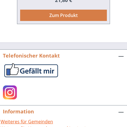
21,80 €
Festsaal verbinden. Dies erweist sich bei
den großangelegten Festen der
Zum Produkt
Universität als äußerst wichtig. Ebenso
vorteilhaft ermöglicht die
Raumanordnung die zeitgleiche
separate Durchführung
unterschiedlicher Veranstaltungen.
Außerdem sind die meisten Räume
Telefonischer Kontakt
multifunktional nutzbar. Die
Heidelberger Stadthalle gehört zu der
kleinen Gruppe der um 1900 erstellten
Bauwerke dieser Gattung. Von denen
nur noch ganz wenige erhalten sind. Sie
ist in mehrfacher Hinsicht einzigartig.
Nicht nur durch die Verwendung
außergewöhnlicher Bauformen und eine
Information
Dekoration, die sich auf den
Friedrichsbau beruft. Sondern auch
Weiteres für Gemeinden