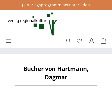
Verlagsprogramm herunterladen
alt springen
Du hast 0 Prod
War
Bücher von Hartmann,
Dagmar