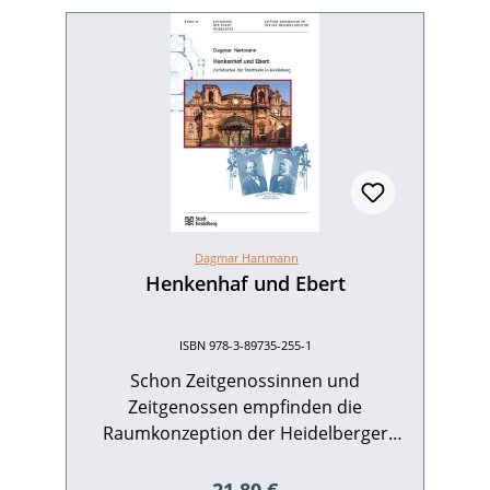
Dagmar Hartmann
Henkenhaf und Ebert
ISBN 978-3-89735-255-1
Schon Zeitgenossinnen und
Zeitgenossen empfinden die
Raumkonzeption der Heidelberger
Stadthalle als Clou: Nahezu alle Räume
lassen sich zu einem einzigen großen
Regulärer Preis: