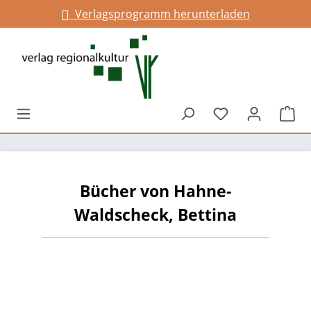
Verlagsprogramm herunterladen
alt springen
Du hast 0 Prod
War
Bücher von Hahne-
Waldscheck, Bettina