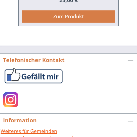
25,00 €
wiedervereinigten Dörfer Mingolsheim
und Langenbrücken“ zeichnet die
Zum Produkt
Entwicklung beider Gemeinden bis zum
Zusammenschluss zu „Bad Schönborn“,
wie wir es heute kennen, auf: Er folgt
dem ersten Band, der bis zum Jahr 1800
reichte, und richtet nun den Fokus auf
die Entwicklung bis zur Fusion der
Telefonischer Kontakt
beiden Orte im Jahre 1971. Doch im
Mittelpunkt dieser Publikation stehen
die Menschen, die in Mingolsheim und
Langenbrücken geboren wurden, hier
gelebt oder gewirkt haben, die der
Nachwelt spannende Spuren und
interessante Zeugnisse hinterließen.Zu
ihnen gehören Auswanderer, die in den
Information
USA als Mediziner, Bischof oder Scout
Bekanntheit erreichten. Aber auch
Weiteres für Gemeinden