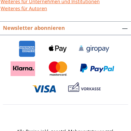
Kommunalpolitiker, mit denen die
Weiteres für Unternehmen und Institutionen
demokratische Diskussion in die Dörfer
Weiteres für Autoren
einzog, und Menschen, die mit Mut und
Überzeugung im Dritten Reich agierten.
Newsletter abonnieren
Zu den prägenden
Wirtschaftspersönlichkeiten zählen
nicht nur Gründer früher
Industriebetriebe, sondern auch jene,
mit denen der Kurbetrieb ins Laufen
kam und die ein frühes Zeugnis ablegten
für die Herausforderung,
Gesundheitspolitik ökonomisch zu
gestalten.Was für packende
Lebensgeschichten! Ob in den Bereichen
der Gemeindepolitik, der Industrie- und
Arbeitsplatzgeschichte, der Kirchen
oder spezieller ortsprägender
Entwicklungen des Eisenbahn-, Post-
oder Bäderwesens.Manche Bürger und