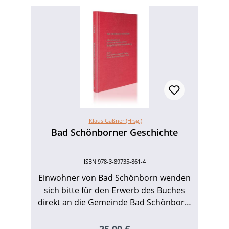
Klaus Gaßner (Hrsg.)
Bad Schönborner Geschichte
ISBN 978-3-89735-861-4
Einwohner von Bad Schönborn wenden
sich bitte für den Erwerb des Buches
direkt an die Gemeinde Bad Schönborn.
Der zweite Band der „Bad Schönborner
Geschichte – Die Chronik der
Regulärer Preis: