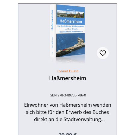
Konrad Dussel
Haßmersheim
ISBN 978-3-89735-786-0
Einwohner von Haßmersheim wenden
sich bitte für den Erwerb des Buches
direkt an die Stadtverwaltung
Haßmersheim. Die Vergangenheit zu
überblicken, um die Gegenwart besser
Regulärer Preis: