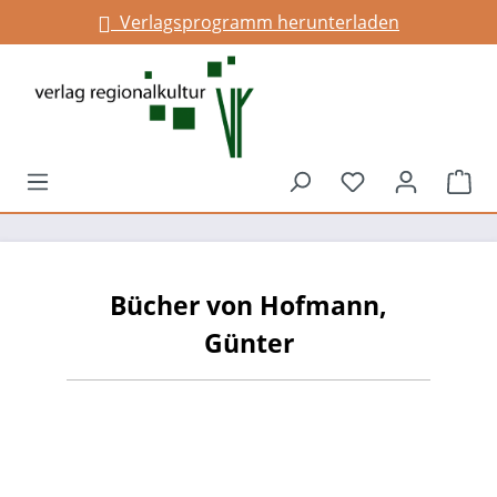
Verlagsprogramm herunterladen
alt springen
Du hast 0 Prod
War
Bücher von Hofmann,
Günter