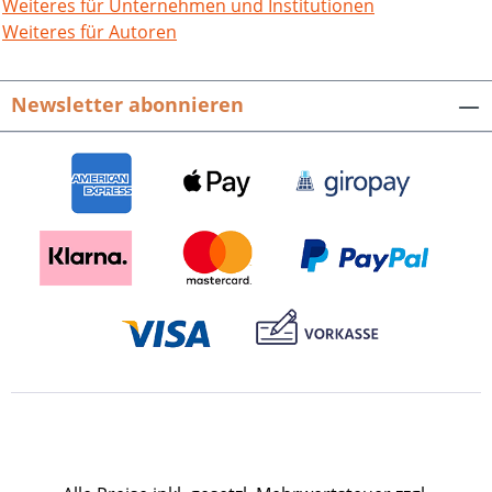
und Schul-, Post- und
Weiteres für Unternehmen und Institutionen
Vereinsgeschichte. Dass auch die
Weiteres für Autoren
Schifffahrt nicht zu kurz kommt,
versteht sich von selbst.Ergänzt wird der
Newsletter abonnieren
übersichtlich gegliederte Text, den
neben dem Mannheimer Historiker Prof.
Dr. Konrad Dussel ein halbes Dutzend
lokale Spezialisten erarbeiteten, durch
mehr als 250 Abbildungen, Grafiken und
viel Zahlenmaterial für die drei Ortsteile
zusammenfassende Tabellen. Hrsg. von
der Gemeinde Haßmersheim.Unter
Mitwirkung von Fritz Müßig, Manfred
Biedert, Roger Dell, Karin Ernst, Horst
Görlitzer; Günter Hofmann und Walter
Zimmermann.336 Seiten mit 298
Abbildungen, fester Einband.ISBN 978-3-
89735-786-0 - 29,80 EUR