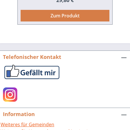
29,80 €
zu verstehen, ist das Ziel dieser genauso
verständlich geschriebenen wie
Zum Produkt
wissenschaftlich fundierten
Gesamtdarstellung von Haßmersheim
und seinen beiden Ortsteilen
Hochhausen und Neckarmühlbach. Um
Platz zu sparen, aber auch um das
gegenseitige Kennenlernen zu fördern,
Telefonischer Kontakt
wurden nicht einfach drei voneinander
getrennte Durchgänge durch die
jeweiligen Ortsgeschichten
aneinandergehängt. Stattdessen wurde
ein integratives Konzept umgesetzt: In
nur einem Gang durch die Geschichte
werden Gemeinsamkeiten und
Unterschiede gleichermaßen
Information
herausgearbeitet. Abgerundet wird das
Ganze durch eigene Kapitel zur Kirchen-
Weiteres für Gemeinden