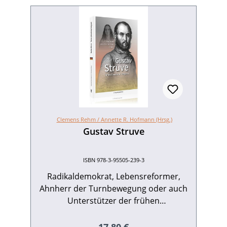
Clemens Rehm /
Annette R. Hofmann (Hrsg.)
Gustav Struve
ISBN 978-3-95505-239-3
Radikaldemokrat, Lebensreformer,
Ahnherr der Turnbewegung oder auch
Unterstützer der frühen
Frauenbewegung – die Liste von Gustav
Struves Wirkungsbereichen ist ebenso
Regulärer Preis: