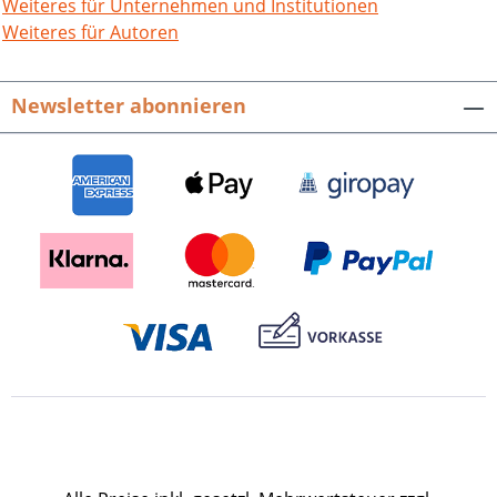
R. Hofmann.Gustav Struve. Turner,
Weiteres für Unternehmen und Institutionen
Demokrat, Emigrant.112 S., 31 meist
Weiteres für Autoren
farb. Abb., fester Einband.ISBN 978-3-
95505-239-3. EUR 17,80.
Newsletter abonnieren