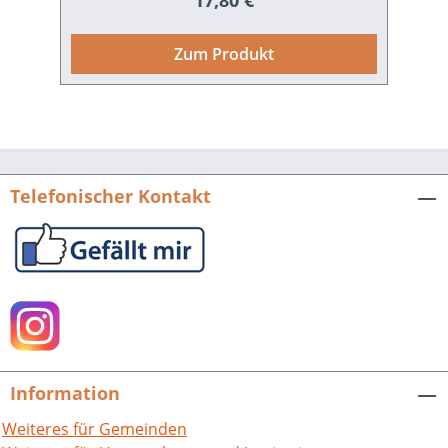
17,80 €
eindrucksvoll wie die Beharrlichkeit
seines politischen Wirkens trotz
Zum Produkt
mehrfacher Migration bemerkenswert.
Im vorliegenden Band werden Leben
und Werk dieses facettenreichen
Akteurs der 1848er-Revolution
beleuchtet, die Aktualität und
Aktualisierbarkeit seiner
Telefonischer Kontakt
Überzeugungen diskutiert und die
Gründe untersucht, weshalb er heute –
150 Jahre nach seinem Tod – im
kollektiven Demokratiebewusstsein
nahezu vergessen scheint. Struve
nämlich ist nicht nur Repräsentant
seiner Zeit, sondern an ihm werden
auch aktuelle Defizite in der Vermittlung
Information
von deutscher Demokratiegeschichte
sichtbar. Hrsg. Clemens Rehm, Annette
Weiteres für Gemeinden