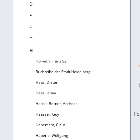
D
E
F
G
H
Horváth, Franz Sz.
V
Buchreihe der Stadt Heidelberg
Haas, Dieter
Haas, Jenny
Haasis-Berner, Andreas
Folge
Haasser, Guy
Haberecht, Claus
t
Häberle, Wolfgang
E