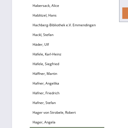
Habersack, Alice
Hablitzel, Hans
Hachberg-Bibliothek e.V. Emmendingen
d
Hackl, Stefan
P
Häder, Ulf
S
Häfele, Karl-Heinz
Häfele, Siegfried
Ba
Häffner, Martin
S
Hafner, Angelika
A
Häfner, Friedrich
Hafner, Stefan
th
Hager von Strobele, Robert
de
Hager, Angela
K