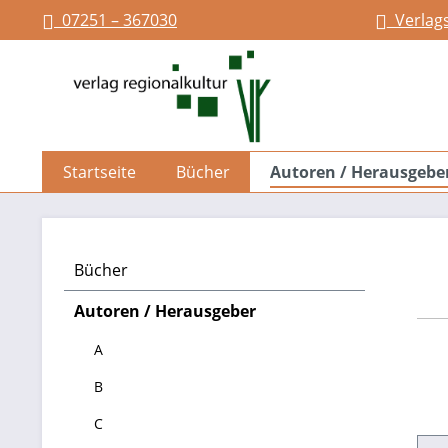
07251 – 367030
Verlag
springen
Zur Hauptnavigation springen
Startseite
Bücher
Autoren / Herausgebe
Bücher
Autoren / Herausgeber
A
B
C