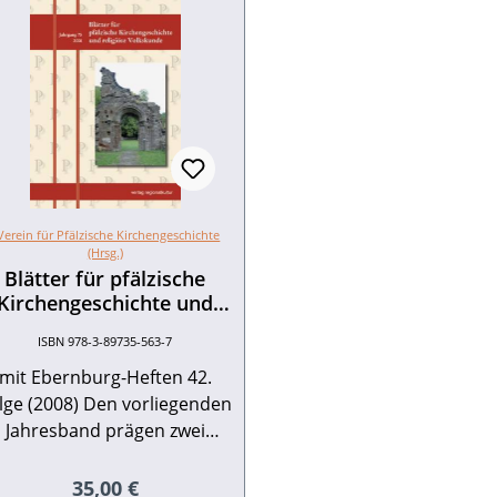
erein für Pfälzische Kirchengeschichte
(Hrsg.)
Blätter für pfälzische
Kirchengeschichte und
religiöse Volkskunde
ISBN 978-3-89735-563-7
Jahresband 2008
mit Ebernburg-Heften 42.
 (2008) Den vorliegenden
Jahresband prägen zwei
hematische Schwerpunkte:
in erster Zyklus befasst sich
Regulärer Preis:
35,00 €