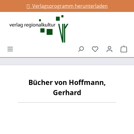
Verlagsprogramm herunterladen
alt springen
Du hast 0 Prod
War
Bücher von Hoffmann,
Gerhard