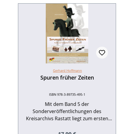
Gerhard Hoffmann
Spuren früher Zeiten
ISBN 978-3-89735-495-1
Mit dem Band 5 der
Sonderveröffentlichungen des
Kreisarchivs Rastatt liegt zum ersten
Male eine umfassende Beschreibung
der Funde und Fundstätten der Vor-
Regulärer Preis: