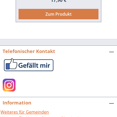
17,90 €
und Frühgeschichte des Landkreises
Rastatt vor. Mit über 160 Abbildungen,
Zum Produkt
zum Teil in Farbe, ist der Band bestens
ausgestattet. Beigefügt ist zudem eine
Karte mit einer Übersicht der Funde und
Fundstätten. Die ältesten Funde
datieren aus der Spätphase der
Altsteinzeit (etwa 10.000 v. Chr.) und
Telefonischer Kontakt
reichen bis in das frühe Mittelalter (um
800 n. Chr.). In alphabetischer
Reihenfolge werden die einzelnen
Gemeinden und Städte des Landkreises
behandelt. Eine ausführliche
Fundstatistik und ein Glossar runden
die vorliegende Publikation ab. Hrsg.
vom Kreisarchiv Rastatt. 224 S. mit 175,
Information
z. T. farbigen Abb. und Grafiken sowie
einer detaillierten Übersichtskarte,
Weiteres für Gemeinden