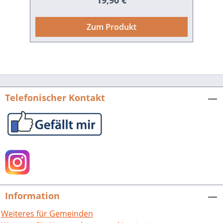
19,90 €
auferstehen. Erhaltene und
verschwundene historische Gebäude
Zum Produkt
sowie sämtliche Fundstellen in
Pforzheim werden vorgestellt und
kenntnisreich erläutert. Beim Lesen
begeben wir uns auf Spurensuche nach
der untergegangenen Stadt Pforzheim.
Ein reich bebilderter Text gibt einen
Telefonischer Kontakt
spannenden Einblick in die neuesten
Forschungsergebnisse und in bisher
noch nie veröffentlichtes Material. In
dieser Zusammenschau von
Archäologie und Geschichte beschreitet
die Publikation in Baden-Württemberg
neue Wege. Simon M. Haag und Andrea
Bräuning, Pforzheim. Spurensuche nach
Information
einer untergegangenen Stadt.Unter
Mitarbeit von Annegret
Weiteres für Gemeinden