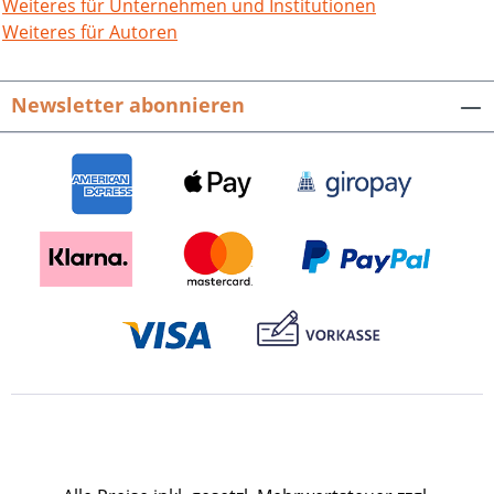
Kotzurek.Archäologischer Stadtkataster
Weiteres für Unternehmen und Institutionen
Baden-Württemberg. Materialien zur
Weiteres für Autoren
Stadtgeschichte der Stadt Pforzheim.
Bd. 15. Hrsg. vom Landesdenkmalamt
Newsletter abonnieren
Baden-Württemberg und der Stadt
Pforzheim.240 S. mit 221 Abb. und 4
großformatigen Karten. 2001.ISBN 978-
3-89735-168-4. EUR 19,90.