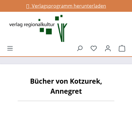
Verlagsprogramm herunterladen
alt springen
Du hast 0 Prod
War
Bücher von Kotzurek,
Annegret