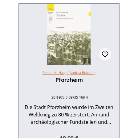
Simon M. Haag /
Andrea Bräuning
Pforzheim
ISBN 978-3-89735-168-4
Die Stadt Pforzheim wurde im Zweiten
Weltkrieg zu 80 % zerstört. Anhand
archäologischer Fundstellen und
Archivmaterialien lassen die Autoren
das untergegangene Pforzheim wieder
Regulärer Preis: