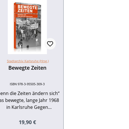
Stadtarchiv Karlsruhe (Hrsg.)
Bewegte Zeiten
ISBN 978-3-95505-309-3
enn die Zeiten ändern sich“
as bewegte, lange Jahr 1968
in Karlsruhe Gegen
Aufrüstung und Krieg –
Friedensbewegung in
Regulärer Preis:
19,90 €
rlsruhe während des Kalten