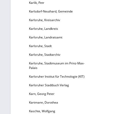
K
Karlik, Petr
Karlsdorf-Neuthard, Gemeinde
Karlsruhe, Kreisarchiv
Ve
Karlsruhe, Landkreis
St
Karlsruhe, Landratsamt
B
Karlsruhe, Stadt
Karlsruhe, Stadtarchiv
Ge
S
Karlsruhe, Stadtmuseum im Prinz-Max-
21
Palais
O
Karlsruher Institut für Technologie (KIT)
Karlsruher Stadtbuch Verlag
Ka
Karn, Georg Peter
Kartmann, Dorothea
A
Kaschte, Wolfgang