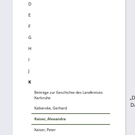
D
E
F
G
H
I
J
K
Beiträge zur Geschichte des Landkreises
„D
Karlsruhe
D
Kabierske, Gerhard
Kaiser, Alexandra
Kaiser, Peter
Ka