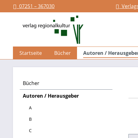
07251 – 367030
Verlag
springen
Zur Hauptnavigation springen
Startseite
Bücher
Autoren / Herausgebe
Bücher
Autoren / Herausgeber
A
B
C