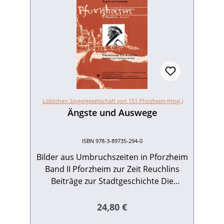
Löblichen Singergesellschaft von 151 Pforzheim (Hrsg.)
Ängste und Auswege
ISBN 978-3-89735-294-0
Bilder aus Umbruchszeiten in Pforzheim
Band II Pforzheim zur Zeit Reuchlins
Beiträge zur Stadtgeschichte Die
bewegten Ereignisse im Pforzheim des
16. Jahrhunderts macht dieser reich
Regulärer Preis:
24,80 €
bebilderte Band in ihren vielfältigen