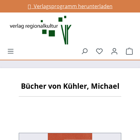
Verlagsprogramm herunterladen
alt springen
Du hast 0 Prod
War
Bücher von Kühler, Michael