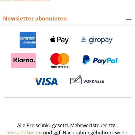
Reuchlins Leben in Daten. – Johannes
Reuchlin und seine Bedeutung im
Newsletter abonnieren
europäischen Humanismus. – Henno –
die Wiedergeburt der antiken Komödie.
Biederen Bürgern den Spiegel
vorgehalten. – Textfluß und Fehlerquell.
Moderne Editionsphilologie am Beispiel
von Reuchlins Briefwechsel. – Johannes
Reuchlin in Pforzheims Stadtbild des 21.
Jahrhunderts. – Die Träger des
Reuchlinpreises der Stadt Pforzheim
1955 bis 2005. – Bruderschaften des
späten Mittelalters und der Frühen
Neuzeit als Wurzelgrund der Löblichen
Singergesellschaft von 1501 Pforzheim. –
1501: Der Orden der Starkmüthigen. Die
löbliche Singergesellschaft entsteht in
Alle Preise inkl. gesetzl. Mehrwertsteuer zzgl.
Pforzheim. – Leonhard Kleber. Ein
Versandkosten
und ggf. Nachnahmegebühren, wenn