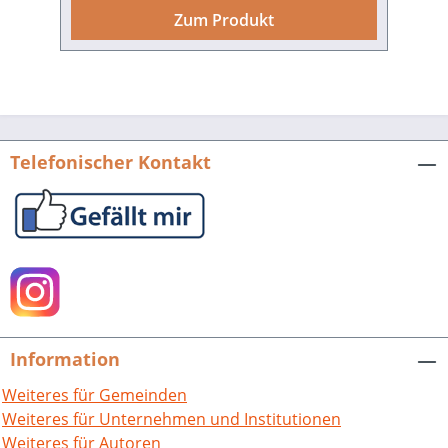
Facetten, Ursprüngen und
Zum Produkt
Auswirkungen sichtbar. Aus dem Inhalt:
1447–1565: Chronologie denkwürdiger
Daten, Personen und Ereignisse aus
rund 100 Jahren äußerst bewegter
Pforzheimer Stadtgeschichte. – Die
Pforzheimer Stadtansichten des Georg
Telefonischer Kontakt
Gadner (1594) und des Matthäus Merian
(1643). – Pforzheim um 1500: Reuchlin
flüchtet vor der tödlichen Seuche. –
Beobachtungen zum staufischen
Maßsystem in Pforzheim. – Die Hochzeit
von Markgraf Karl I. von Baden mit der
österreichische Herzogin Katharina
1447 in Pforzheim und andere
Information
Fürstenhochzeiten im 15. Jahrhundert. –
Gedenken und Erinnern. Der
Weiteres für Gemeinden
südwestdeutsche Humanismus und die
Weiteres für Unternehmen und Institutionen
europäische Kulturgeschichte. –
Weiteres für Autoren