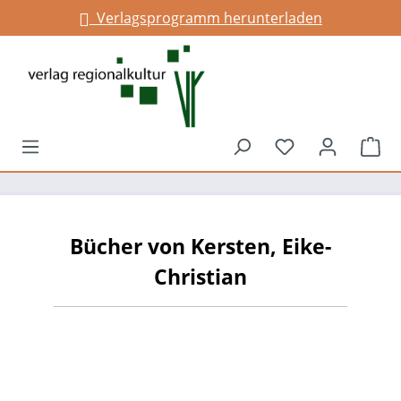
Verlagsprogramm herunterladen
alt springen
Du hast 0 Prod
War
Bücher von Kersten, Eike-
Christian