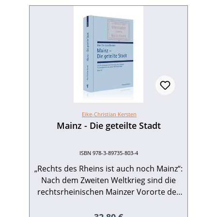
Eike-Christian Kersten
Mainz - Die geteilte Stadt
ISBN 978-3-89735-803-4
„Rechts des Rheins ist auch noch Mainz“:
Nach dem Zweiten Weltkrieg sind die
rechtsrheinischen Mainzer Vororte der
hessischen Landeshauptstadt
Wiesbaden zugeschlagen worden. Auch
Regulärer Preis: