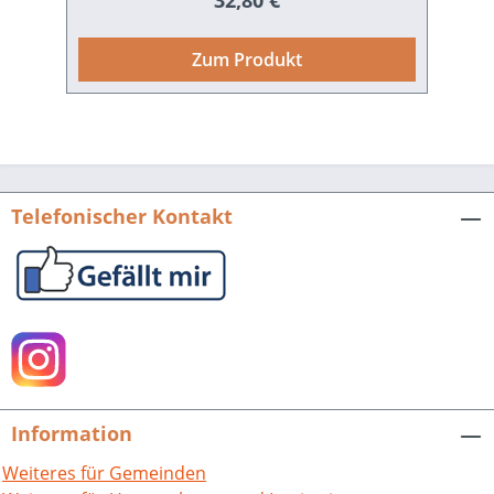
32,80 €
70 Jahre nach Kriegsende erregt diese
Teilung die Gemüter der Bevölkerung
Zum Produkt
und der Regionalpolitik. In der mit dem
Gutenberg-Stipendium der Stadt Mainz
ausgezeichneten Studie wird diese
Teilung erstmals umfassend unter
rechtlichen und politischen
Gesichtspunkten analysiert und
Telefonischer Kontakt
aufgearbeitet. Hierbei werden manch
politische Überraschungen und
Verstrickungen zu Tage gefördert,
welche die Sicht auf die Teilung
verändern werden. Eike-Christian
Kersten, Mainz – Die geteilte Stadt. Hrsg.
von der Kommission des Landtages für
die Geschichte des Landes Rheinland-
Information
Pfalz. Veröffentlichungen der
Kommission des Landtages für die
Weiteres für Gemeinden