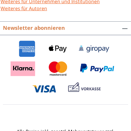
Marktplatz.Mit Beiträgen von Christa
Weiteres für Unternehmen und Institutionen
Birkenmaier, Heinz Brehm, Herbert C.
Weiteres für Autoren
Ebeling, Andy Herrmann, Dieter
Herrmann, Jürgen Herrmann, Ludwig H.
Newsletter abonnieren
Hildebrandt, Jürgen Kamm, Christine
Kollenz, Thomas Löffler, Adolf C. Nagel,
Heinrich Pohl, Klaus Ronellenfitsch,
Robert Wieser.348 S. mit 291 z. T.
farbigen Abb., attraktives quadratisches
Format, fester Einband. 2003.ISBN 978-3-
89735-179-0. EUR 19,90.