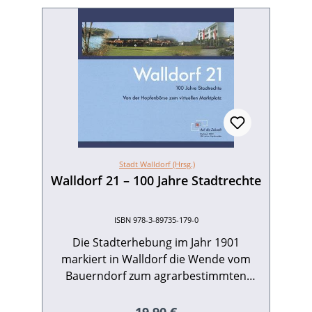
Stadt Walldorf (Hrsg.)
Walldorf 21 – 100 Jahre Stadtrechte
ISBN 978-3-89735-179-0
Die Stadterhebung im Jahr 1901
markiert in Walldorf die Wende vom
Bauerndorf zum agrarbestimmten
Marktplatz. Zu Beginn des
21. Jahrhunderts gehören die einst
Regulärer Preis: