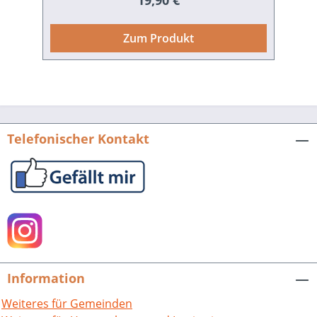
19,90 €
ortsprägende Hopfenbörse und die
Zigarrenfabriken schon längst der
Zum Produkt
Vergangenheit an. Walldorf ist
mittlerweile ein „virtueller Marktplatz“
der High-Tech-Industrie. Diese
bedeutsamen Jahre in Walldorfs
Entwicklung lassen die Autorinnen und
Autoren Revue passieren. Die Themen
Telefonischer Kontakt
wie Junioren und Senioren, ausländische
Mitbürger, Kirche, Kunst, Kultur und
Sport, Wirtschaft, Verkehr und weltweite
Partnerschaften sind nach wie vor
aktuell. Das Buch lässt vergangene
Zeiten wieder aufleben, nicht zuletzt
wegen der vielen Abbildungen von anno
dazumal. Stadt Walldorf (Hrsg.), Walldorf
Information
21 – 100 Jahre Stadtrechte. Von der
Hopfenbörse zum virtuellen
Weiteres für Gemeinden