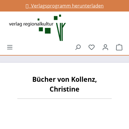
Verlagsprogramm herunterladen
alt springen
Du hast 0 Prod
War
Bücher von Kollenz,
Christine