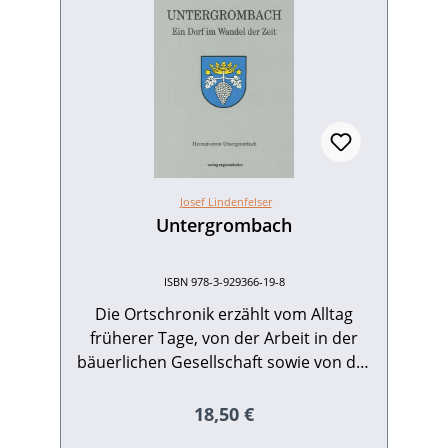
Josef Lindenfelser
Untergrombach
ISBN 978-3-929366-19-8
Die Ortschronik erzählt vom Alltag
früherer Tage, von der Arbeit in der
bäuerlichen Gesellschaft sowie von der
kärglich bemessenen Freizeit; sie
berichtet von den Leiden der
Regulärer Preis:
18,50 €
Bevölkerung in kriegerischen Zeiten