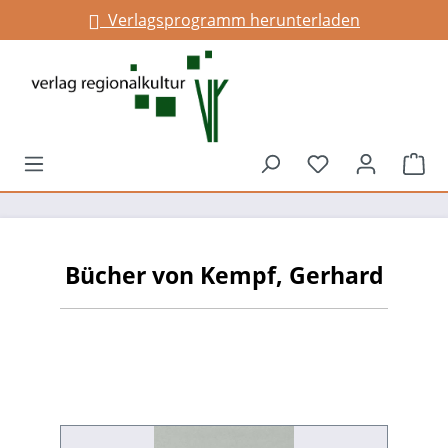
Verlagsprogramm herunterladen
alt springen
Du hast 0 Prod
War
Bücher von Kempf, Gerhard