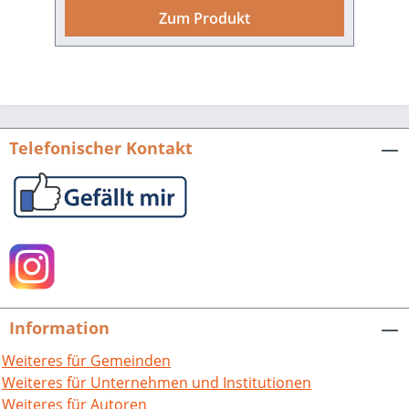
ebenso wie von jenen Menschen, die
Zum Produkt
ihre Heimat verlassen mussten. Hrsg.
vom Heimatverein Untergrombach. 312
S. mit ca. 100, z.T. farbigen Abb., fester
Einband. 1996. ISBN 978-3-929366-19-8.
EUR 18,50
Telefonischer Kontakt
Information
Weiteres für Gemeinden
Weiteres für Unternehmen und Institutionen
Weiteres für Autoren