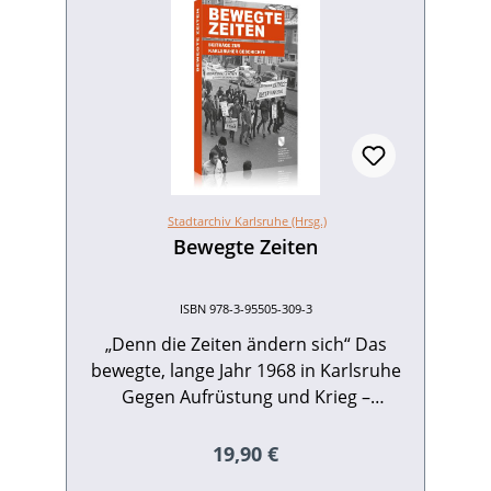
Stadtarchiv Karlsruhe (Hrsg.)
Bewegte Zeiten
ISBN 978-3-95505-309-3
„Denn die Zeiten ändern sich“ Das
bewegte, lange Jahr 1968 in Karlsruhe
Gegen Aufrüstung und Krieg –
Friedensbewegung in Karlsruhe
während des Kalten Krieges „Häuser
Regulärer Preis:
19,90 €
denen, die drin wohnen!“