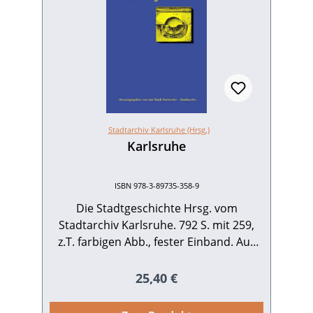
Stadtarchiv Karlsruhe (Hrsg.)
Karlsruhe
ISBN 978-3-89735-358-9
Die Stadtgeschichte Hrsg. vom
Stadtarchiv Karlsruhe. 792 S. mit 259,
z.T. farbigen Abb., fester Einband. Aus
dem Badenia-Programm. 1998. ISBN
978-3-89735-358-9. EUR 25,40.
Regulärer Preis:
25,40 €
VERGRIFFEN.