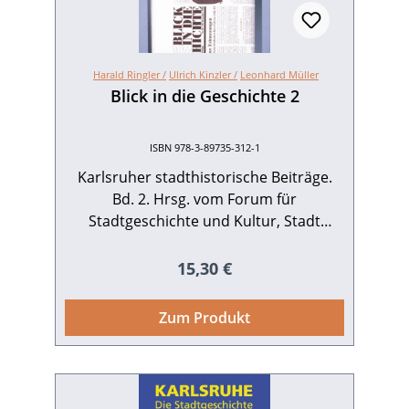
Harald Ringler /
Ulrich Kinzler /
Leonhard Müller
Blick in die Geschichte 2
ISBN 978-3-89735-312-1
Karlsruher stadthistorische Beiträge.
Bd. 2. Hrsg. vom Forum für
Stadtgeschichte und Kultur, Stadt
Karlsruhe. 387 S. mit 132 Abb., Broschur.
Aus dem Badenia-Programm. 1998. ISBN
Regulärer Preis:
15,30 €
978-3-89735-312-1. EUR 15,30 Buch-
Cover als tif-Datei zum Download
Zum Produkt