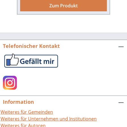
Uwe Keller in die Bachtäler hinein, zum
Zum Produkt
Herzen des Odenwalds, entlang der
Bergstraße bis hinunter zum Neckar.
Der Odenwald begeistert mit seinen
Bergen, Wäldern, Feldern und Wiesen –
weite Teile sind als Naturpark und
Europäischer Geopark ausgewiesen –
Telefonischer Kontakt
ebenso wie durch die schön gelegenen
Burgen, Schlösser, Dörfer und Städte.
Markante Besonderheiten wie das
Felsenmeer oder die Tropfsteinhöhle
bei Buchen verlocken dazu, mehr als
einen Blick aufs Detail zu werfen. Ergänzt
werden die atemberaubenden
Aufnahmen durch Texte des
Information
leidenschaftlichen Odenwälders Rainer
Türk – ein Bildband, der allen Freunden
Weiteres für Gemeinden
des Odenwaldes das intensive Gefühl
Weiteres für Unternehmen und Institutionen
vermittelt, zwischen Neutscher Höhe,
Weiteres für Autoren