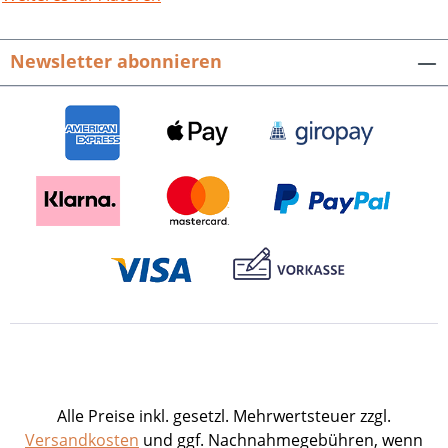
Melibokus und Katzenbuckel zu
schweben. Mit Fotografien von Dieter
Newsletter abonnieren
Keller, Uwe Keller, Georg Seeger und
Jürgen Alberti und Texten von Rainer
Türk. 80 S. mit 190 farbigen Abb.,
repräsentatives Großformat, fester
Einband. 2003. ISBN 978-3-89735-187-5.
EUR 19,90 Presseinformation als pdf-
Datei zum Download Buch-Cover als tif-
Datei zum Download
Alle Preise inkl. gesetzl. Mehrwertsteuer zzgl.
Versandkosten
und ggf. Nachnahmegebühren, wenn