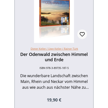
Dieter Keller /
Uwe Keller /
Rainer Türk
Der Odenwald zwischen Himmel
und Erde
ISBN 978-3-89735-187-5
Die wunderbare Landschaft zwischen
Main, Rhein und ­Neckar vom Himmel
aus wie auch aus nächster Nähe zu
betrachten, eröffnet ganz neue
Perspektiven. Von Darmstadt aus
Regulärer Preis:
19,90 €
entführen die Fotografen Dieter und