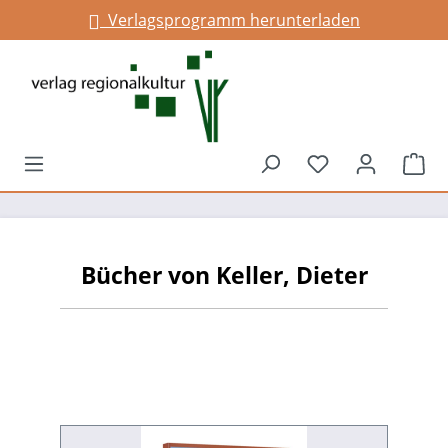
Verlagsprogramm herunterladen
alt springen
Du hast 0 Prod
War
Bücher von Keller, Dieter