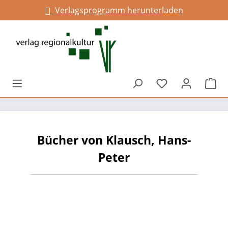
Verlagsprogramm herunterladen
alt springen
Du hast 0 Prod
War
Bücher von Klausch, Hans-
Peter