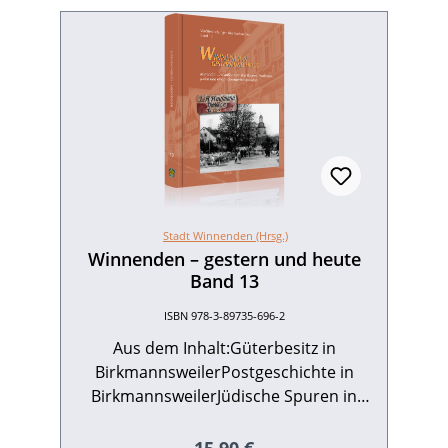
Stadt Winnenden (Hrsg.)
Winnenden – gestern und heute
Band 13
ISBN 978-3-89735-696-2
Aus dem Inhalt:Güterbesitz in
BirkmannsweilerPostgeschichte in
BirkmannsweilerJüdische Spuren in
Winnenden (13. bis 20. Jahrhundert)Die
Winnender Viehhändlerfamilien
Regulärer Preis: