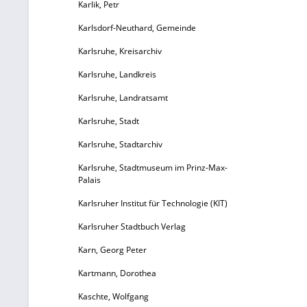
Karlik, Petr
The
Karlsdorf-Neuthard, Gemeinde
U
Karlsruhe, Kreisarchiv
4
Karlsruhe, Landkreis
Abb
V
Karlsruhe, Landratsamt
E
Karlsruhe, Stadt
u
un
Karlsruhe, Stadtarchiv
Karlsruhe, Stadtmuseum im Prinz-Max-
Palais
Karlsruher Institut für Technologie (KIT)
Karlsruher Stadtbuch Verlag
Karn, Georg Peter
Kartmann, Dorothea
Kaschte, Wolfgang