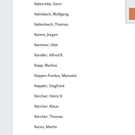
Kaleschke, Gero
Ka
Kalmbach, Wolfgang
Rh
Kaltenbach, Thomas
b
1
Kamm, Jürgen
Kammer, Otto
pä
Kandler, Alfred R.
Kapp, Markus
B
Kappes-Fundus, Manuela
gr
Kappler, Siegfried
Kärcher, Heinz K.
R
Kärcher, Klaus
Kärcher, Thomas
Kares, Martin