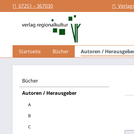
07251 – 367030
Verlag
springen
Zur Hauptnavigation springen
Startseite
Bücher
Autoren / Herausgebe
Bücher
Autoren / Herausgeber
A
B
C