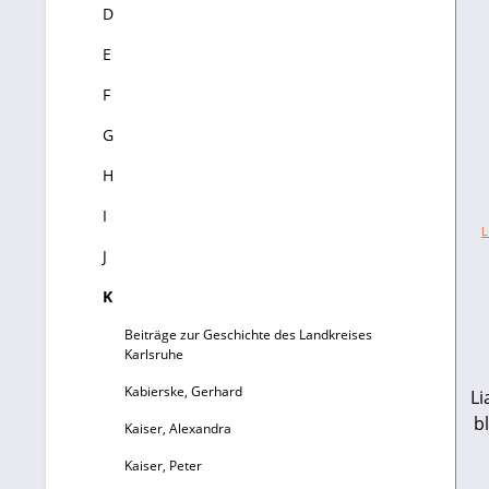
D
E
F
G
H
I
L
J
K
Beiträge zur Geschichte des Landkreises
Karlsruhe
Kabierske, Gerhard
Li
b
Kaiser, Alexandra
W
Kaiser, Peter
Or