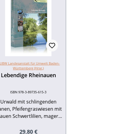
UBW Landesanstalt für Umwelt Baden-
Württemberg (Hrsg.)
Lebendige Rheinauen
ISBN 978-3-89735-615-3
Urwald mit schlingenden
anen, Pfeifengraswiesen mit
lauen Schwertlilien, magere
iesen mit bunt blühenden
chideen – gibt es derartiges
Regulärer Preis:
29,80 €