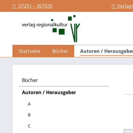
07251 – 367030
Verlag
springen
Zur Hauptnavigation springen
Startseite
Bücher
Autoren / Herausgebe
Bücher
Autoren / Herausgeber
A
B
C