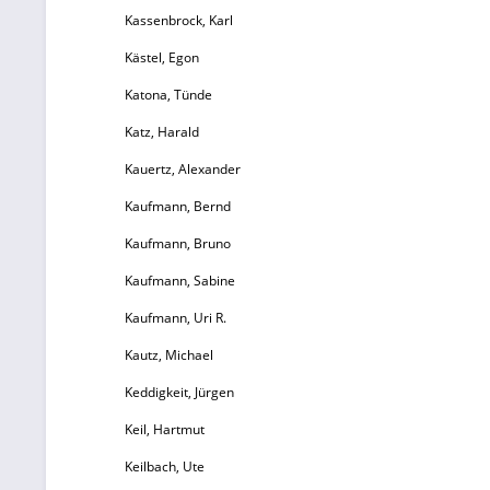
Kassenbrock, Karl
Kästel, Egon
Katona, Tünde
un
Katz, Harald
Kauertz, Alexander
Ar
Kaufmann, Bernd
T
Kaufmann, Bruno
2
Kaufmann, Sabine
ko
S
Kaufmann, Uri R.
r
Kautz, Michael
Keddigkeit, Jürgen
Keil, Hartmut
Keilbach, Ute