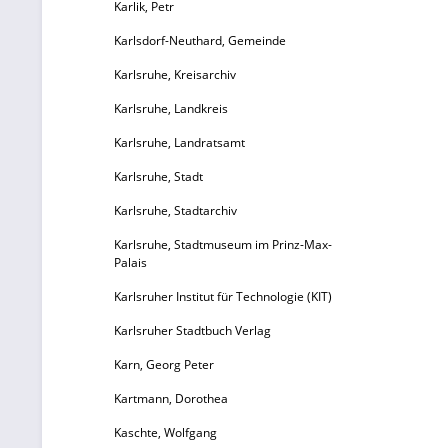
Karlik, Petr
Fr
Karlsdorf-Neuthard, Gemeinde
ve
Karlsruhe, Kreisarchiv
be
Karlsruhe, Landkreis
r
Karlsruhe, Landratsamt
e
Karlsruhe, Stadt
ma
Karlsruhe, Stadtarchiv
Karlsruhe, Stadtmuseum im Prinz-Max-
Fr
Palais
E
Karlsruher Institut für Technologie (KIT)
Bl
Karlsruher Stadtbuch Verlag
Karn, Georg Peter
Kartmann, Dorothea
b
Kaschte, Wolfgang