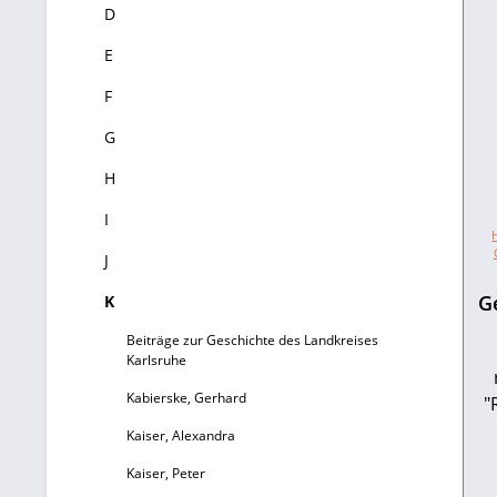
D
E
F
G
H
I
J
G
K
Beiträge zur Geschichte des Landkreises
Karlsruhe
Kabierske, Gerhard
"
Kaiser, Alexandra
Kaiser, Peter
I