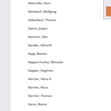
Kaleschke, Gero
Kalmbach, Wolfgang
S
Kaltenbach, Thomas
Ei
Kamm, Jürgen
au
Kammer, Otto
Kandler, Alfred R.
Kapp, Markus
Kappes-Fundus, Manuela
Kappler, Siegfried
S
Kärcher, Heinz K.
e
Kärcher, Klaus
Kärcher, Thomas
u
Kares, Martin