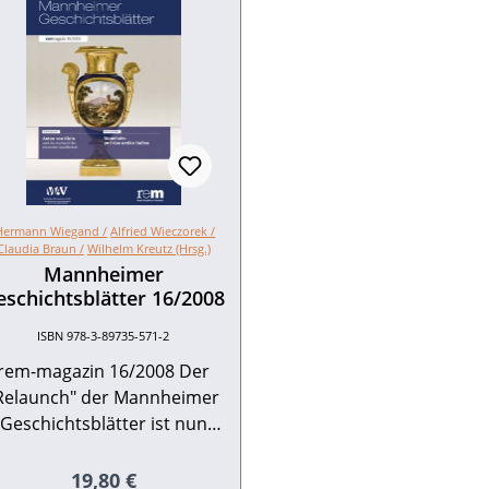
Hermann Wiegand /
Alfried Wieczorek /
Claudia Braun /
Wilhelm Kreutz (Hrsg.)
Mannheimer
eschichtsblätter 16/2008
ISBN 978-3-89735-571-2
rem-magazin 16/2008 Der
Relaunch" der Mannheimer
Geschichtsblätter ist nun
gerade ein Jahr alt. Sollte
hnen dieser Anglizismus ein
Regulärer Preis:
19,80 €