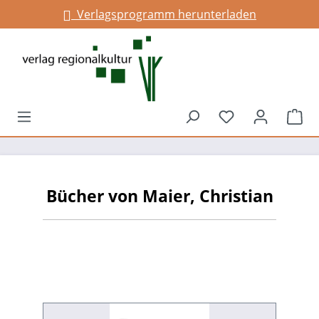
Verlagsprogramm herunterladen
alt springen
Du hast 0 Prod
War
Bücher von Maier, Christian