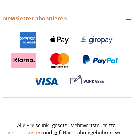
eindrucksvoll dieser Bildband. Neu
hierbei ist die zusätzliche digitale
Newsletter abonnieren
Komponente, die über die
schlaglichtartigen Fotografien hinaus
weitere Informationen über den
Landkreis Karlsruhe erschließt.
Landkreis Karlsruhe. Hrsg. vom
Landkreis Karlsruhe. Mit Bildern der
Fotofreunde Heidelsheim e. V. 208
Seiten mit 281 Farbabbildungen, fester
Einband. ISBN 978-3-95505-427-4. EUR
29,80.
Alle Preise inkl. gesetzl. Mehrwertsteuer zzgl.
Versandkosten
und ggf. Nachnahmegebühren, wenn