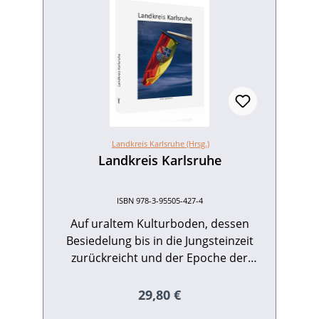
Landkreis Karlsruhe (Hrsg.)
Landkreis Karlsruhe
ISBN 978-3-95505-427-4
Auf uraltem Kulturboden, dessen
Besiedelung bis in die Jungsteinzeit
zurückreicht und der Epoche der
Michelsberger Kultur einen eigenen
Namen gab, hat sich über viele
Regulärer Preis:
29,80 €
Jahrhunderte hinweg eine