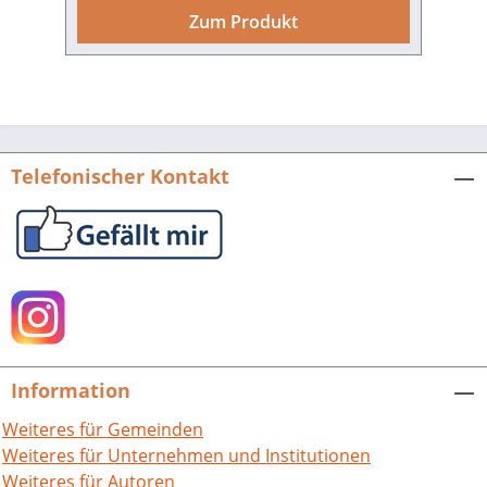
Siedlungsstruktur gebildet, die heute
Zum Produkt
den Landkreis Karlsruhe mit seinen 32
Städten und Gemeinden in über 100
Teilorten darstellt. Typisch für den
deutschen Südwesten ist die historisch
bedingte Vielfalt der einstigen
Herrschaftsgebiete, die die Siedlungen
Telefonischer Kontakt
ebenso geprägt haben wie die
unterschiedliche Topografie der
Rheinebene, des Kraichgaus und der
Nordausläufer des Schwarzwaldes. Mit
über 450.000 Einwohnerinnen und
Einwohnern zählt der Landkreis
Karlsruhe, der auf sein 50-jähriges
Bestehen blickt, zu den größten Kreisen
Information
in Baden-Württemberg und der
Bundesrepublik Deutschland. Wie man
Weiteres für Gemeinden
hier lebt und arbeitet, seine Freizeit
Weiteres für Unternehmen und Institutionen
verbringt und Traditionen pflegt, zeigt
Weiteres für Autoren