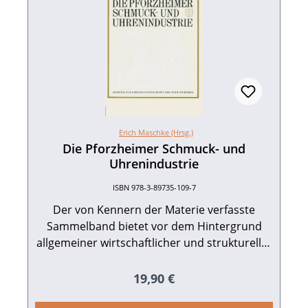
Erich Maschke (Hrsg.)
Die Pforzheimer Schmuck- und
Uhrenindustrie
ISBN 978-3-89735-109-7
Der von Kennern der Materie verfasste
Sammelband bietet vor dem Hintergrund
allgemeiner wirtschaftlicher und struktureller
Entwicklungen einen fundierten Überblick
über die Pforzheimer Schmuck- und
Regulärer Preis:
19,90 €
Uhrenindustrie von ihren Anfängen im 18.