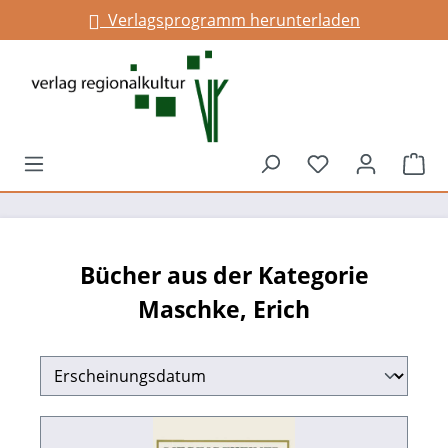
Verlagsprogramm herunterladen
Infos für Gemeinden
alt springen
Du hast 0 Prod
War
Bücher aus der Kategorie
Maschke, Erich