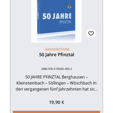
Gemeinde Pfinztal
50 Jahre Pfinztal
ISBN 978-3-95505-450-2
50 JAHRE PFINZTAL Berghausen –
Kleinsteinbach – Söllingen – Wöschbach In
den vergangenen fünf Jahrzehnten hat sich
Pfinztal zu einem lebendigen Mosaik aus
Tradition und Fortschritt entwickelt. Dieses
Regulärer Preis:
19,90 €
Buch lädt dazu ein, auf eine interessante