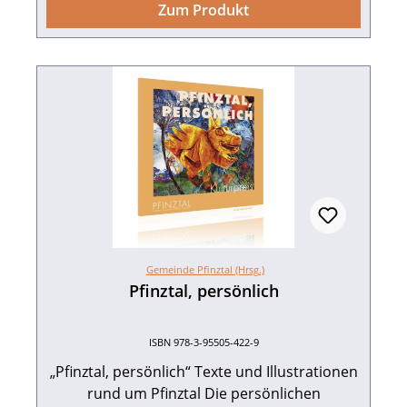
Reise durch die letzten zehn Jahre zu gehen.
Zum Produkt
Gemeinde Pfinztal, 50 Jahre Pfinztal.
Redaktion: Roland Härer, Jutta Maier, Sarah
Riegel, Ferdinand Staiger, Romina Weinert
und Karl-Heinz Wenz. 144 Seiten mit 250
Farbabbildungen, fester Einband. ISBN 978-3-
95505-450-2. EUR 19,90.
Gemeinde Pfinztal (Hrsg.)
Pfinztal, persönlich
ISBN 978-3-95505-422-9
„Pfinztal, persönlich“ Texte und Illustrationen
rund um Pfinztal Die persönlichen