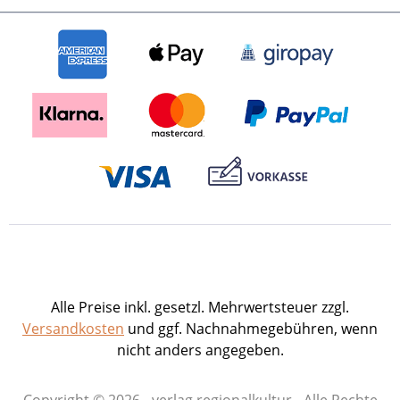
Karl-Heinz Wenz.120 S. mit 125 z.T. farbigen
Abb., fester Einband im attrakt. quadrat.
Format.ISBN 978-3-89735-929-1. EUR 14,90
Alle Preise inkl. gesetzl. Mehrwertsteuer zzgl.
Versandkosten
und ggf. Nachnahmegebühren, wenn
nicht anders angegeben.