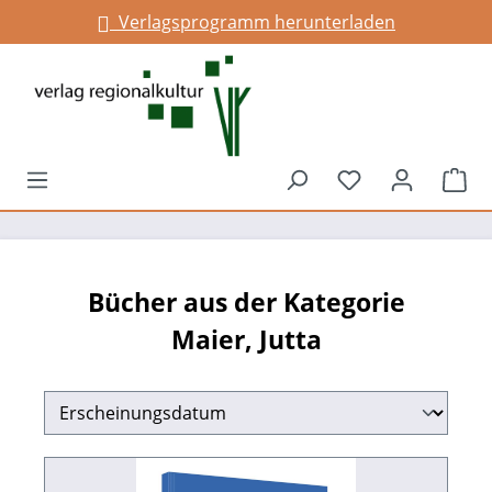
Verlagsprogramm herunterladen
Infos für Gemeinden
alt springen
Du hast 0 Prod
War
Bücher aus der Kategorie
Maier, Jutta