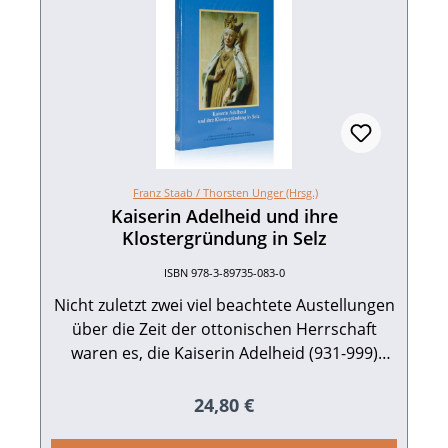
Franz Staab /
Thorsten Unger (Hrsg.)
Kaiserin Adelheid und ihre
Klostergründung in Selz
ISBN 978-3-89735-083-0
Nicht zuletzt zwei viel beachtete Austellungen
über die Zeit der ottonischen Herrschaft
waren es, die Kaiserin Adelheid (931-999)
wieder stärker ins Bewusstsein treten ließen:
Die Kölner Theophanu-Austellung von 1991
Regulärer Preis:
24,80 €
und die Magdeburger Ausstellung aus dem