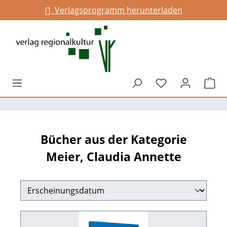
Verlagsprogramm herunterladen
alt springen
Du hast 0 Prod
War
Bücher aus der Kategorie
Meier, Claudia Annette