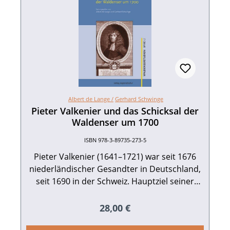
Albert de Lange /
Gerhard Schwinge
Pieter Valkenier und das Schicksal der
Waldenser um 1700
ISBN 978-3-89735-273-5
Pieter Valkenier (1641–1721) war seit 1676
niederländischer Gesandter in Deutschland,
seit 1690 in der Schweiz. Hauptziel seiner
Diplomatie war die Bekämpfung der
absolutistischen Machtpolitik und Intoleranz
Regulärer Preis:
28,00 €
des französischen Königs Ludwig XIV. Seit