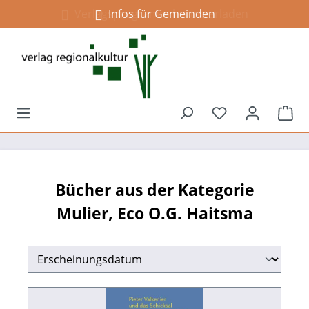
Verlagsprogramm herunterladen
Infos für Gemeinden
alt springen
Du hast 0 Prod
War
Bücher aus der Kategorie
Mulier, Eco O.G. Haitsma