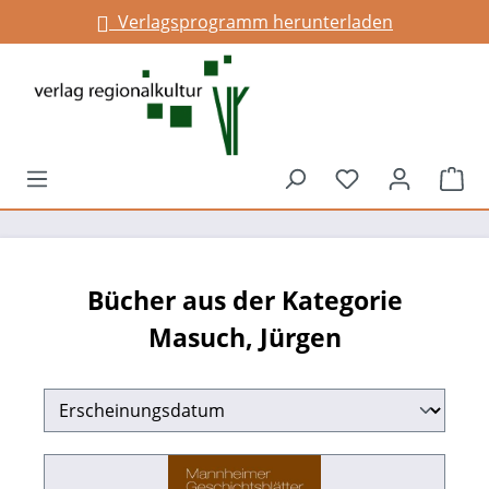
Verlagsprogramm herunterladen
Infos für Gemeinden
alt springen
Du hast 0 Prod
War
Bücher aus der Kategorie
Masuch, Jürgen