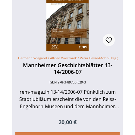
Hermann Wiegand /
Alfried Wieczorek /
Petra Hesse-Mohr (Hrsg.)
Mannheimer Geschichtsblätter 13-
14/2006-07
ISBN 978-3-89735-529-3
rem-magazin 13-14/2006-07 Pünktlich zum
Stadtjubiläum erscheint die von den Reiss-
Engelhorn-Museen und dem Mannheimer
Altertumsverein herausgegebene Reihe
„Mannheimer Geschichtsblätter" mit einem
Regulärer Preis:
20,00 €
neuen Gesicht und brandaktuellen Inhalten