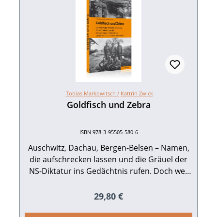
Tobias Markowitsch /
Kattrin Zwick
Goldfisch und Zebra
ISBN 978-3-95505-580-6
Auschwitz, Dachau, Bergen-Belsen – Namen,
die aufschrecken lassen und die Gräuel der
NS-Diktatur ins Gedächtnis rufen. Doch wer
schreckt bei den Namen Neckarelz, Neckar­
gerach, Asbach oder Neckarbischofsheim
Regulärer Preis:
29,80 €
auf? Die vorliegende Studie zeichnet die