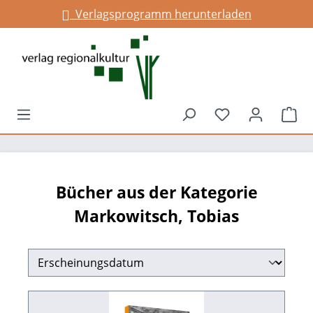
Verlagsprogramm herunterladen
Infos für Gemeinden
alt springen
Du hast 0 Prod
War
Bücher aus der Kategorie
Markowitsch, Tobias