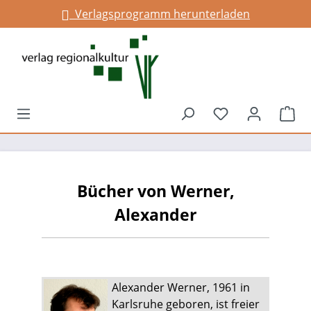
Verlagsprogramm herunterladen
Infos für Gemeinden
alt springen
Du hast 0 Prod
War
Bücher von Werner,
Alexander
Alexander Werner, 1961 in
Karlsruhe geboren, ist freier