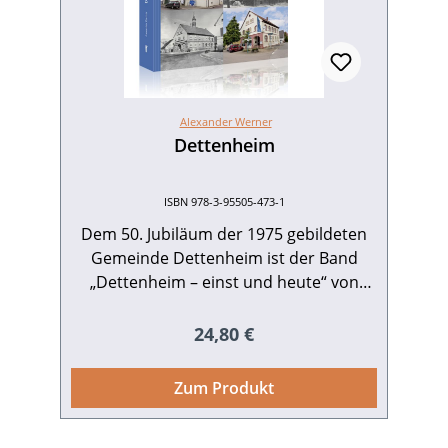
Alexander Werner
Dettenheim
ISBN 978-3-95505-473-1
Dem 50. Jubiläum der 1975 gebildeten
Gemeinde Dettenheim ist der Band
„Dettenheim – einst und heute“ von
Alexander Werner gewidmet. Er
präsentiert in zahlreichen Beiträgen
Regulärer Preis:
24,80 €
Eckpunkte der Geschichte der Ortsteile
Liedolsheim und Rußheim seit dem 18.
Zum Produkt
Jahrhundert mit ihren Eigenheiten und
Gemeinsamkeiten. Dargestellt wird sie