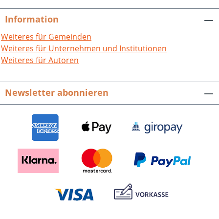
Historische und aktuelle Fotografien
laden die Leserinnen und Leser ein, in
Information
die Geschichte ihrer Heimat
einzutauchen und sie im Wandel der
Weiteres für Gemeinden
Zeit zu verstehen. Alexander Werner,
Weiteres für Unternehmen und Institutionen
Die Untere Hardt. Eggenstein-
Weiteres für Autoren
Leopoldshafen, Linkenheim-
Hochstetten, Graben-Neudorf,
Newsletter abonnieren
Dettenheim - einst und heute.128 S. mit
258, meist farbigen Abb., fester Einband
im attrakt. quadrat. Format.ISBN 978-3-
95505-203-4. EUR 19,90.